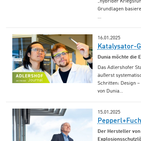
„hybrider Kriegsfü
Grundlagen basieren
…
16.01.2025
Katalysator-G
Dunia möchte die E
Das Adlershofer Sta
äußerst systematisc
Schritten: Design 
von Dunia…
15.01.2025
Pepperl+Fuch
Der Hersteller von
Explosionsschutzl