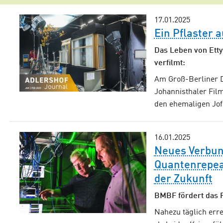
17.01.2025
Ein Pflaster 
Das Leben von Etty
verfilmt:
Am Groß-Berliner D
Johannisthaler Film
den ehemaligen Jof
16.01.2025
Neues Verbun
Quantenrepea
der Zukunft
BMBF fördert das Pr
Nahezu täglich err