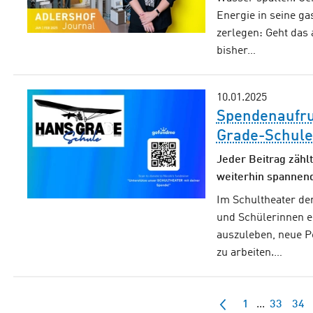
Energie in seine ga
zerlegen: Geht das 
bisher…
10.01.2025
Spendenaufruf
Grade-Schule
Jeder Beitrag zähl
weiterhin spannen
Im Schultheater de
und Schülerinnen e
auszuleben, neue P
zu arbeiten.…
1
...
33
34