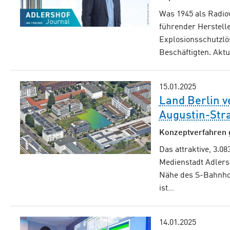
Was 1945 als Radiow
führender Herstelle
Explosionsschutzlö
Beschäftigten. Akt
15.01.2025
Land Berlin v
Augustin-Str
Konzeptverfahren g
Das attraktive, 3.0
Medienstadt Adlersh
Nähe des S-Bahnhof
ist…
14.01.2025