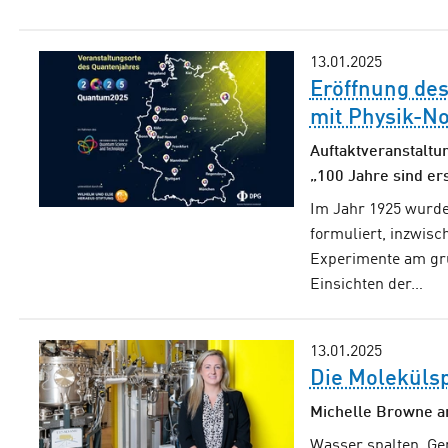
13.01.2025
Eröffnung de
mit Physik-No
Auftaktveranstaltu
„100 Jahre sind er
Im Jahr 1925 wurd
formuliert, inzwisc
Experimente am grü
Einsichten der…
13.01.2025
Die Molekülsp
Michelle Browne ar
Wasser spalten. Gen