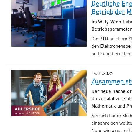
Deutliche En
Betrieb der M
Im Willy-Wien-Lab
Betriebsparameter 
Die PTB nutzt am S
den Elektronenspei
helle und berechen
14.01.2025
Zusammen st
Der neue Bachelor
Universität vereint
Mathematik und Ph
Als sich Laura Mich
einschreiben wollte,
Naturwissenschaften