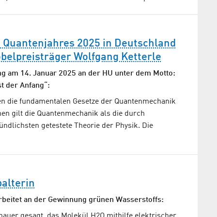
s Quantenjahres 2025 in Deutschland
belpreisträger Wolfgang Ketterle
ng am 14. Januar 2025 an der HU unter dem Motto:
st der Anfang“:
en die fundamentalen Gesetze der Quantenmechanik
hen gilt die Quantenmechanik als die durch
ndlichsten getestete Theorie der Physik. Die
alterin
beitet an der Gewinnung grünen Wasserstoffs:
auer gesagt, das Molekül H2O mithilfe elektrischer