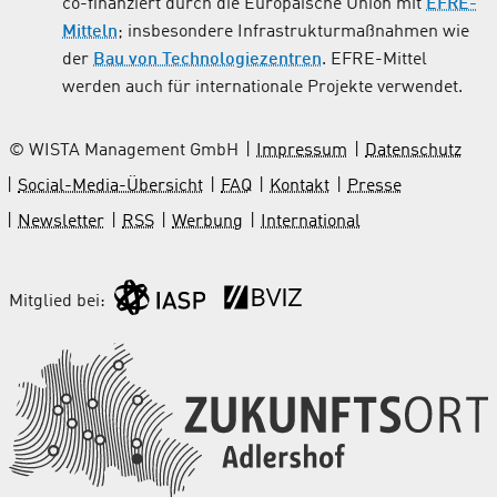
co-finanziert durch die Europäische Union mit
EFRE-
Mitteln
; insbesondere Infrastrukturmaßnahmen wie
der
Bau von Technologiezentren
. EFRE-Mittel
werden auch für internationale Projekte verwendet.
© WISTA Management GmbH
Impressum
Datenschutz
Social-Media-Übersicht
FAQ
Kontakt
Presse
Newsletter
RSS
Werbung
International
Mitglied bei: