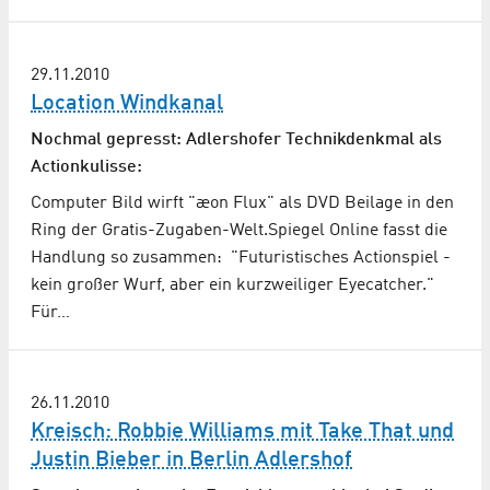
29.11.2010
Location Windkanal
Nochmal gepresst: Adlershofer Technikdenkmal als
Actionkulisse:
Computer Bild wirft "æon Flux" als DVD Beilage in den
Ring der Gratis-Zugaben-Welt.Spiegel Online fasst die
Handlung so zusammen: "Futuristisches Actionspiel -
kein großer Wurf, aber ein kurzweiliger Eyecatcher."
Für…
26.11.2010
Kreisch: Robbie Williams mit Take That und
Justin Bieber in Berlin Adlershof