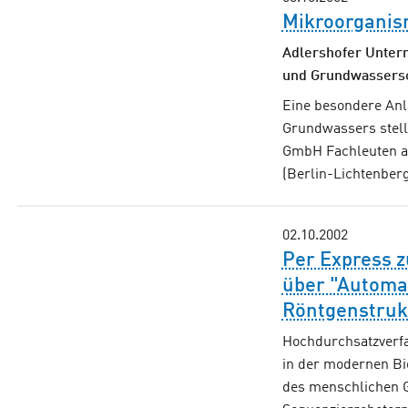
Mikroorganis
Adlershofer Unter
und Grundwassersc
Eine besondere Anl
Grundwassers stell
GmbH Fachleuten au
(Berlin-Lichtenber
02.10.2002
Per Express 
über "Automat
Röntgenstruk
Hochdurchsatzverfa
in der modernen Bi
des menschlichen G