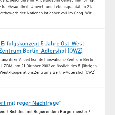
 ganz besonders ihr Arbeitsgebiet Gentechnik, bringt
e für Gesundheit, Umwelt und Lebensqualität im 21.
ettbewerb der Nationen ist daher voll im Gang. Wir
Erfolgskonzept 5 Jahre Ost-West-
Zentrum Berlin-Adlershof (OWZ)
ilanz ihrer Arbeit konnte Innovations-Zentrum Berlin
IZBM) am 21.Oktober 2002 anlässlich des 5-jährigen
-West-KooperationsZentrums Berlin-Adlershof (OWZ)
rt mit reger Nachfrage"
feiert Richtfest mit Regierendem Bürgermeister /