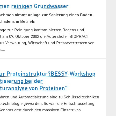
men reinigen Grundwasser
nehmen nimmt Anlage zur Sanierung eines Boden-
hadens in Betrieb:
age zur Reinigung kontaminierten Bodens und
t am 09. Oktober 2002 die Adlershofer BIOPRACT
s Ver­waltung, Wirtschaft und Pressevertretern vor
g,…
zur Proteinstruktur?BESSY-Workshop
isierung bei der
turanalyse von Proteinen"
hren und Automatisierung sind zu Schlüsseltechniken
otechnologie geworden. So war die Entschlüsselung
enoms erst durch den massiven Einsatz von