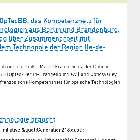
 OpTecBB, das Kompetenznetz für
nologien aus Berlin und Brandenburg,
trag über Zusammenarbeit mit
 dem Technopole der Region Ile-de-
tendsten Optik - Messe Frankreichs, der Opto in
BB (Optec-Berlin-Brandenburg e.V.) und Opticsvalley,
französische Kompetenznetz für optische Technologien
chnologie braucht
-Initiative &quot;Generation21&quot;: