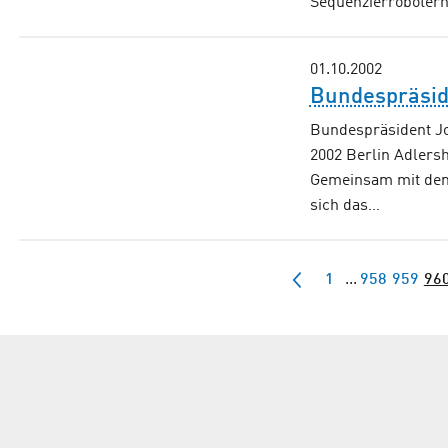
Sequenzierroboter
01.10.2002
Bundespräsid
Bundespräsident Jo
2002 Berlin Adlersh
Gemeinsam mit den 
sich das…
1
...
958
959
96