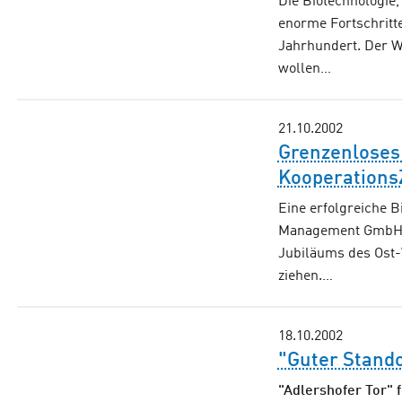
Die Biotechnologie,
enorme Fortschritt
Jahrhundert. Der W
wollen…
21.10.2002
Grenzenloses 
Kooperations
Eine erfolgreiche B
Management GmbH (
Jubiläums des Ost
ziehen.…
18.10.2002
"Guter Stando
"Adlershofer Tor" 