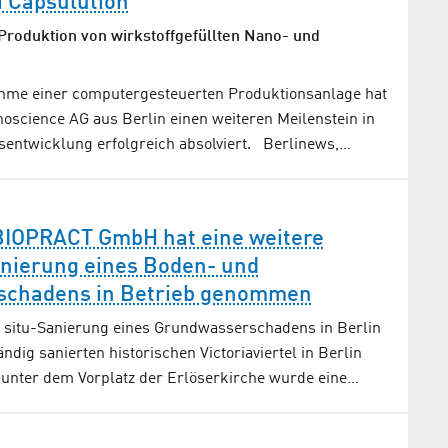
i Capsulution
 Produktion von wirkstoffgefüllten Nano- und
ahme einer computergesteuerten Produktionsanlage hat
oscience AG aus Berlin einen weiteren Meilenstein in
entwicklung erfolgreich absolviert. Berlinews,…
 BIOPRACT GmbH hat eine weitere
anierung eines Boden- und
schadens in Betrieb genommen
n situ-Sanierung eines Grundwasserschadens in Berlin
dig sanierten historischen Victoriaviertel in Berlin
t unter dem Vorplatz der Erlöserkirche wurde eine…