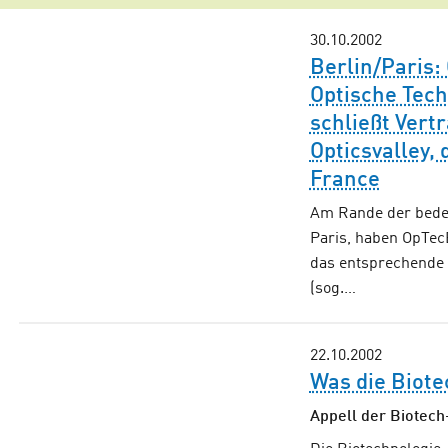
30.10.2002
Berlin/Paris:
Optische Tech
schließt Ver
Opticsvalley,
France
Am Rande der bedeu
Paris, haben OpTec
das entsprechende 
(sog.…
22.10.2002
Was die Biote
Appell der Biotech