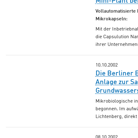
Mini-Plant be
Vollautomatisierte
Mikrokapseln:
Mit der Inbetriebn
die Capsulution Nan
ihrer Unternehmens
10.10.2002
Die Berliner
Anlage zur S
Grundwasser
Mikrobiologische i
begonnen. Im aufwän
Lichtenberg, direk
08.10.2002