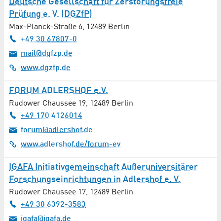
Deutsche Gesellschaft für Zerstörungsfreie
Prüfung e. V. (DGZfP)
Außeruniversitäre Institute
Max-Planck-Straße 6
,
12489
Berlin
Ausstattung / Dekoration
+49 30 67807-0
mail@dgfzp.de
Automatisierungstechnik
www.dgzfp.de
Automobil- / Verkehrstechnik
FORUM ADLERSHOF e.V.
Rudower Chaussee 19
,
12489
Berlin
Autovermietung / Autohaus / KFZ-Werkstatt
+49 170 4126014
forum@adlershof.de
Bäckerei
www.adlershof.de/forum-ev
Banken / Finanzdienstleistungen
IGAFA Initiativgemeinschaft Außeruniversitärer
Bau und Ausbau / Handwerk
Forschungseinrichtungen in Adlershof e. V.
Rudower Chaussee 17
,
12489
Berlin
Baustoffhandel
+49 30 6392-3583
igafa@igafa.de