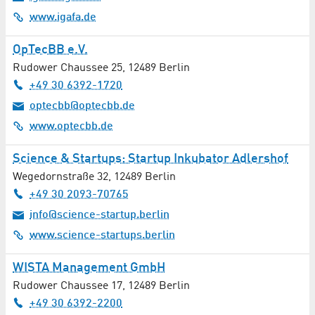
Bauwesen
www.igafa.de
Beschichtung
OpTecBB e.V.
Rudower Chaussee 25
,
12489
Berlin
Bezirksämter
+49 30 6392-1720
Bibliotheken
optecbb@optecbb.de
www.optecbb.de
Bioenergie
Science & Startups: Startup Inkubator Adlershof
Biotechnologie
Wegedornstraße 32
,
12489
Berlin
+49 30 2093-70765
Buchhandel / Zeitschriftenhandel
info@science-startup.berlin
Bühnentechnik
www.science-startups.berlin
WISTA Management GmbH
Catering
Rudower Chaussee 17
,
12489
Berlin
Chemie
+49 30 6392-2200