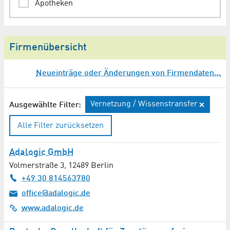
Apotheken
Arbeitsmedizin
Firmenübersicht
Arbeitsvermittlung
Neueinträge oder Änderungen von Firmendaten…
Architekt
Arztpraxen
Vernetzung / Wissenstransfer
Ausgewählte Filter:
Audioproduktion
Alle Filter zurücksetzen
Aufzüge / Rolltreppen
Adalogic GmbH
Volmerstraße 3
,
12489
Berlin
Augenheilkunde
+49 30 814563780
office@adalogic.de
Augenoptiker
www.adalogic.de
Ausbildung / Weiterbildung