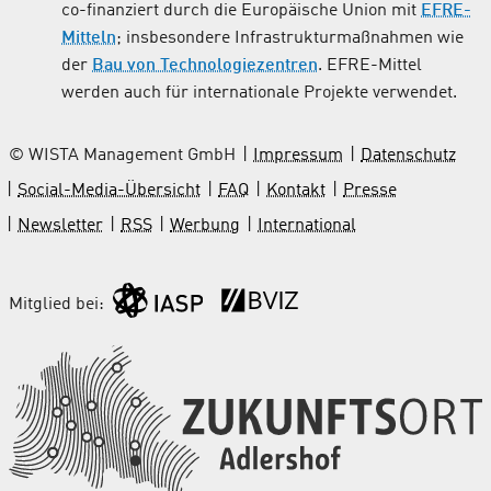
Ergotherapie
co-finanziert durch die Europäische Union mit
EFRE-
Mitteln
; insbesondere Infrastrukturmaßnahmen wie
Ernährungsberatung
der
Bau von Technologiezentren
. EFRE-Mittel
werden auch für internationale Projekte verwendet.
Erneuerbare Energien
© WISTA Management GmbH
Events / Veranstaltungen
Impressum
Datenschutz
Social-Media-Übersicht
FAQ
Kontakt
Presse
Facility Management / Gebäudewirtschaft
Newsletter
RSS
Werbung
International
Fahrdienste / Krankentransporte
Mitglied bei:
Fahrschule
Familienberatung
Filmproduktion / TV-Produktion
Fleischerei