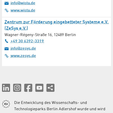
info@wista.de
Chirurgie
www.wista.de
Computertomographie
Zentrum zur Förderung eingebetteter Systeme e.V.
(ZeSys e.V.)
Diagnostik
Wagner-Régeny-Straße 16
,
12489
Berlin
+49 30 6392-3319
Digitale Medien / Multimedia / Internet
info@zesys.de
Druck / Kopie
www.zesys.de
Elektronik / Elektrotechnik
Energiesysteme
Energieversorgung
Entsorgung / Abriss
Die Entwicklung des Wissenschafts- und
Technologieparks Berlin Adlershof wurde und wird