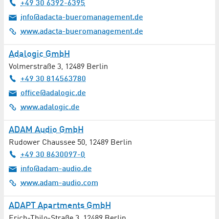
Ergotherapie
+49 30 6392-6395
info@adacta-bueromanagement.de
Ernährungsberatung
www.adacta-bueromanagement.de
Erneuerbare Energien
Adalogic GmbH
Volmerstraße 3
,
12489
Berlin
Events / Veranstaltungen
+49 30 814563780
Facility Management / Gebäudewirtschaft
office@adalogic.de
www.adalogic.de
Fahrdienste / Krankentransporte
ADAM Audio GmbH
Fahrschule
Rudower Chaussee 50
,
12489
Berlin
+49 30 8630097-0
Familienberatung
info@adam-audio.de
www.adam-audio.com
Filmproduktion / TV-Produktion
ADAPT Apartments GmbH
Fleischerei
Erich-Thilo-Straße 3
,
12489
Berlin