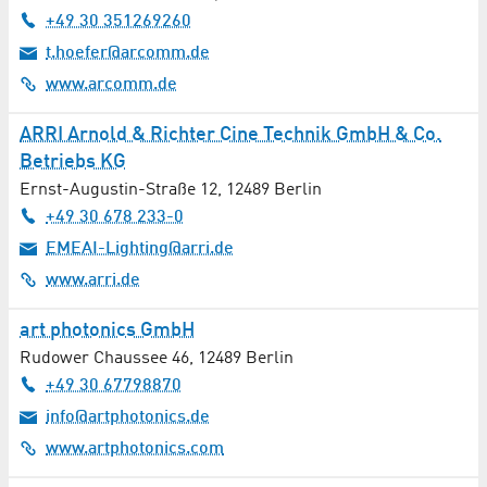
+49 30 351269260
t.hoefer@arcomm.de
www.arcomm.de
ARRI Arnold & Richter Cine Technik GmbH & Co.
Betriebs KG
Ernst-Augustin-Straße 12
,
12489
Berlin
+49 30 678 233-0
EMEAI-Lighting@arri.de
www.arri.de
art photonics GmbH
Rudower Chaussee 46
,
12489
Berlin
+49 30 67798870
info@artphotonics.de
www.artphotonics.com