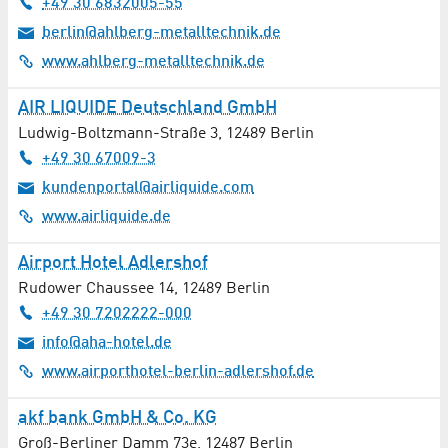
+49 30 6832005-55
berlin@ahlberg-metalltechnik.de
Massagen
www.ahlberg-metalltechnik.de
Materialbearbeitung
AIR LIQUIDE Deutschland GmbH
Materialtechnologie
Ludwig-Boltzmann-Straße 3
,
12489
Berlin
+49 30 67009-3
Mediation
kundenportal@airliquide.com
www.airliquide.de
Medienproduktion
Airport Hotel Adlershof
Medizinische / soziale Einrichtungen
Rudower Chaussee 14
,
12489
Berlin
+49 30 7202222-000
Medizintechnik / Therapietechnik
info@aha-hotel.de
MEMS / Sensoren
www.airporthotel-berlin-adlershof.de
Messebau
akf bank GmbH & Co. KG
Groß-Berliner Damm 73e
,
12487
Berlin