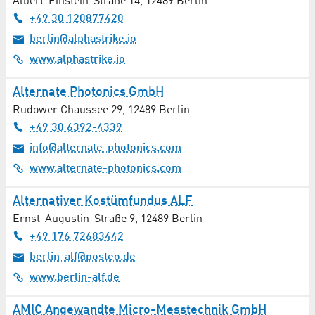
Albert-Einstein-Straße 14
,
12489
Berlin
Übertragungstechnik
+49 30 120877420
Umweltanalytik / Schadstoffanalytik
berlin@alphastrike.io
www.alphastrike.io
Umwelttechnologie
Alternate Photonics GmbH
Universitäre Einrichtungen
Rudower Chaussee 29
,
12489
Berlin
+49 30 6392-4339
Unternehmensberatung
info@alternate-photonics.com
www.alternate-photonics.com
Urologie
Alternativer Kostümfundus ALF
Vernetzung / Wissenstransfer
Ernst-Augustin-Straße 9
,
12489
Berlin
+49 176 72683442
Versicherungen
berlin-alf@posteo.de
Wasserstofftechnologie
www.berlin-alf.de
Webdesign / Webhosting
AMIC Angewandte Micro-Messtechnik GmbH