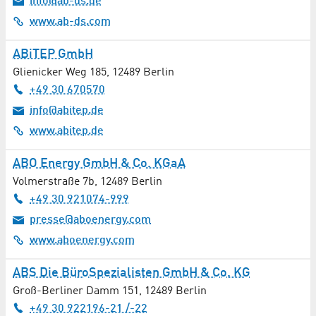
info@ab-ds.de
Bauwesen
www.ab-ds.com
Beschichtung
ABiTEP GmbH
Bezirksämter
Glienicker Weg 185
,
12489
Berlin
+49 30 670570
Bibliotheken
info@abitep.de
www.abitep.de
Bioenergie
ABO Energy GmbH & Co. KGaA
Biotechnologie
Volmerstraße 7b
,
12489
Berlin
+49 30 921074-999
Buchhandel / Zeitschriftenhandel
presse@aboenergy.com
Bühnentechnik
www.aboenergy.com
Catering
ABS Die BüroSpezialisten GmbH & Co. KG
Groß-Berliner Damm 151
,
12489
Berlin
Chemie
+49 30 922196-21 /-22