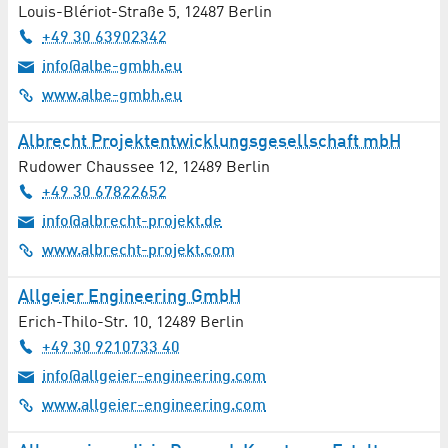
Louis-Blériot-Straße 5
,
12487
Berlin
Orthopädie
+49 30 63902342
info@albe-gmbh.eu
Osteopathie
www.albe-gmbh.eu
Pflegedienst
Albrecht Projektentwicklungsgesellschaft mbH
Rudower Chaussee 12
,
12489
Berlin
Pharmazie
+49 30 67822652
info@albrecht-projekt.de
Physiotherapie
www.albrecht-projekt.com
Print / Mail
Allgeier Engineering GmbH
Projektentwicklung
Erich-Thilo-Str. 10
,
12489
Berlin
+49 30 9210733 40
Projektionstechnik / Videotechnik
info@allgeier-engineering.com
www.allgeier-engineering.com
Psychotherapie / Psychiatrie