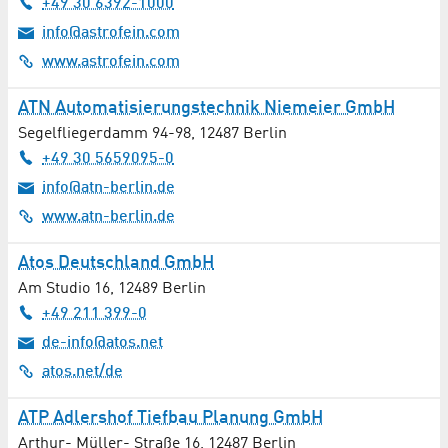
+49 30 6392-1000
info@astrofein.com
www.astrofein.com
ATN Automatisierungstechnik Niemeier GmbH
Segelfliegerdamm 94-98
,
12487
Berlin
+49 30 5659095-0
info@atn-berlin.de
www.atn-berlin.de
Atos Deutschland GmbH
Am Studio 16
,
12489
Berlin
+49 211 399-0
de-info@atos.net
atos.net/de
ATP Adlershof Tiefbau Planung GmbH
Arthur- Müller- Straße 16
,
12487
Berlin