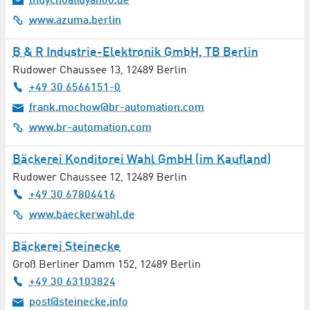
thuychoat@yahoo.de
www.azuma.berlin
B & R Industrie-Elektronik GmbH, TB Berlin
Rudower Chaussee 13
,
12489
Berlin
+49 30 6566151-0
frank.mochow@br-automation.com
www.br-automation.com
Bäckerei Konditorei Wahl GmbH (im Kaufland)
Rudower Chaussee 12
,
12489
Berlin
+49 30 67804416
www.baeckerwahl.de
Bäckerei Steinecke
Groß Berliner Damm 152
,
12489
Berlin
+49 30 63103824
post@steinecke.info