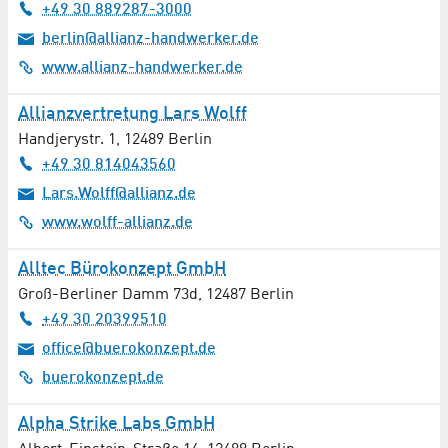
+49 30 889287-3000
Solarenergie / Photovoltaik
berlin@allianz-handwerker.de
www.allianz-handwerker.de
Spektroskopie / Spektrometrie
Allianzvertretung Lars Wolff
Sport
Handjerystr. 1
,
12489
Berlin
+49 30 814043560
Steuerberatung
Lars.Wolff@allianz.de
Technologieberatung
www.wolff-allianz.de
Alltec Bürokonzept GmbH
Telekommunikation
Groß-Berliner Damm 73d
,
12487
Berlin
Tiefbau
+49 30 20399510
office@buerokonzept.de
Tontechnik / Lichttechnik
buerokonzept.de
Transport / Logistik / Kurierdienste
Alpha Strike Labs GmbH