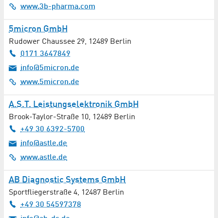
www.3b-pharma.com
Außeruniversitäre Institute
5micron GmbH
Ausstattung / Dekoration
Rudower Chaussee 29
,
12489
Berlin
0171 3647849
Automatisierungstechnik
info@5micron.de
www.5micron.de
Automobil- / Verkehrstechnik
A.S.T. Leistungselektronik GmbH
Autovermietung / Autohaus / KFZ-Werkstatt
Brook-Taylor-Straße 10
,
12489
Berlin
Bäckerei
+49 30 6392-5700
info@astle.de
Banken / Finanzdienstleistungen
www.astle.de
Bau und Ausbau / Handwerk
AB Diagnostic Systems GmbH
Sportfliegerstraße 4
,
12487
Berlin
Baustoffhandel
+49 30 54597378