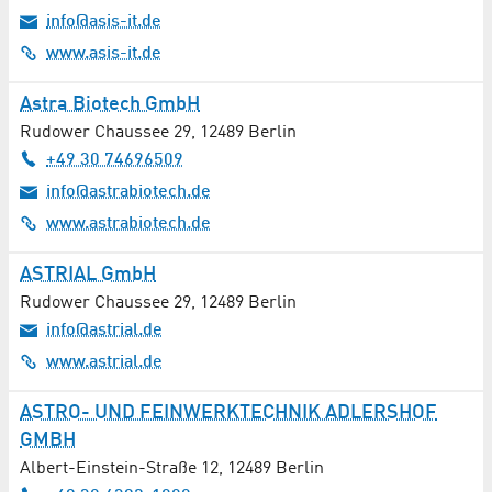
info@asis-it.de
www.asis-it.de
Astra Biotech GmbH
Rudower Chaussee 29
,
12489
Berlin
+49 30 74696509
info@astrabiotech.de
www.astrabiotech.de
ASTRIAL GmbH
Rudower Chaussee 29
,
12489
Berlin
info@astrial.de
www.astrial.de
ASTRO- UND FEINWERKTECHNIK ADLERSHOF
GMBH
Albert-Einstein-Straße 12
,
12489
Berlin