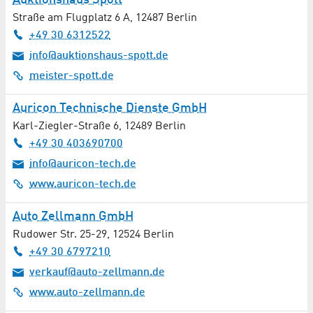
Auktionshaus Spott
Straße am Flugplatz 6 A
,
12487
Berlin
+49 30 6312522
info@auktionshaus-spott.de
meister-spott.de
Auricon Technische Dienste GmbH
Karl-Ziegler-Straße 6
,
12489
Berlin
+49 30 403690700
info@auricon-tech.de
www.auricon-tech.de
Auto Zellmann GmbH
Rudower Str. 25-29
,
12524
Berlin
+49 30 6797210
verkauf@auto-zellmann.de
www.auto-zellmann.de