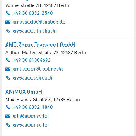
Volmerstraße 9B
,
12489
Berlin
Wellness
+49 30 6392-2540
amic.berlin@t-online.de
Werbung / Marketing
www.amic-berlin.de
Werkzeugbau
AMT-Zorro-Transport GmbH
Windenergie
Arthur-Müller-Straße 77
,
12487
Berlin
+49 30 61304692
Winterdienst
amt-zorro@t-online.de
www.amt-zorro.de
Wirtschaftsprüfung
ANiMOX GmbH
Wissenschaftliche Einrichtungen
Max-Planck-Straße 3
,
12489
Berlin
+49 30 6392-1040
Zahnarztpraxen
info@animox.de
www.animox.de