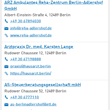
ARZ Ambulantes Reha-Zentrum Berlin-Adlershof
GmbH
Albert-Einstein-Straße 4
,
12489
Berlin
+49 30 67894030
info@reha-adlershof.de
www.reha-adlershof.de
Arztpraxis Dr. med. Karsten Lange
Rudower Chaussee 12
,
12489
Berlin
+49 30 67198888
praxis@hausarzt.berlin
https://hausarzt.berlin/
AS-Steuerberatungsgesellschaft mbH
Rudower Chaussee 52
,
12489
Berlin
+49 30 6777110
as-berlinadlershof@etl.de