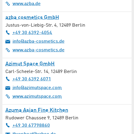
www.azba.de
azba cosmetics GmbH
Justus-von-Liebig-Str. 4
,
12489
Berlin
+49 30 6392-4054
info@azba-cosmetics.de
www.azba-cosmetics.de
Azimut Space GmbH
Carl-Scheele-Str. 14
,
12489
Berlin
+49 30 6392 6071
info@azimutspace.com
www.azimutspace.com
Azuma Asian Fine Kitchen
Rudower Chaussee 9
,
12489
Berlin
+49 30 67798860