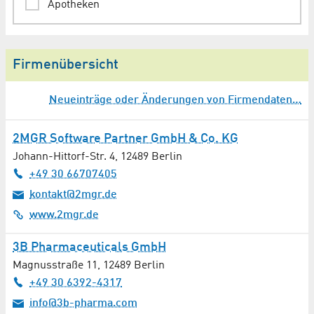
Apotheken
Arbeitsmedizin
Firmenübersicht
Arbeitsvermittlung
Neueinträge oder Änderungen von Firmendaten…
Architekt
Arztpraxen
2MGR Software Partner GmbH & Co. KG
Johann-Hittorf-Str. 4
,
12489
Berlin
Audioproduktion
+49 30 66707405
kontakt@2mgr.de
Aufzüge / Rolltreppen
www.2mgr.de
Augenheilkunde
3B Pharmaceuticals GmbH
Magnusstraße 11
,
12489
Berlin
Augenoptiker
+49 30 6392-4317
Ausbildung / Weiterbildung
info@3b-pharma.com