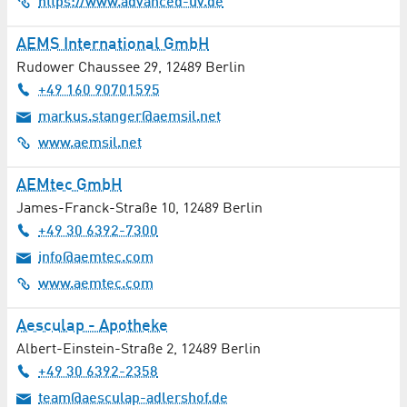
https://www.advanced-uv.de
IT-Dienstleistungen
AEMS International GmbH
Rudower Chaussee 29
,
12489
Berlin
IT-Hardware
+49 160 90701595
markus.stanger@aemsil.net
IT-Netzwerke
www.aemsil.net
IT-Sicherheit
AEMtec GmbH
James-Franck-Straße 10
Kardiologie
,
12489
Berlin
+49 30 6392-7300
Katalyse
info@aemtec.com
www.aemtec.com
Katastrophenschutz
Aesculap - Apotheke
Kernspintomographie
Albert-Einstein-Straße 2
,
12489
Berlin
+49 30 6392-2358
Kinderbetreuung
team@aesculap-adlershof.de