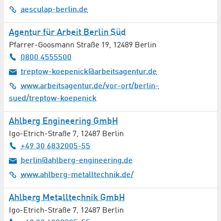
Klimatechnik / Kältetechnik
aesculap-berlin.de
Kosmetik
Agentur für Arbeit Berlin Süd
Pfarrer-Goosmann Straße 19
,
12489
Berlin
Kostümverleih
0800 4555500
treptow-koepenick@arbeitsagentur.de
Kultur
www.arbeitsagentur.de/vor-ort/berlin-
sued/treptow-koepenick
Lasertechnik
Ahlberg Engineering GmbH
Lebensmittel
Igo-Etrich-Straße 7
,
12487
Berlin
+49 30 6832005-55
Lichttechnik
berlin@ahlberg-engineering.de
Luftfahrt / Raumfahrt
www.ahlberg-metalltechnik.de/
Lüftungstechnik / Luftreinhaltung
Ahlberg Metalltechnik GmbH
Igo-Etrich-Straße 7
,
12487
Berlin
Maschinenbau / Anlagenbau