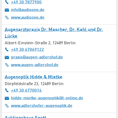
+49 30 7877900
info@audioone.de
www.audioone.de
Augenarztpraxis Dr. Mascher, Dr. Kahl und Dr.
Lücke
Albert-Einstein-Straße 2
,
12489
Berlin
+49 30 67069122
praxis@augen-adlershof.de
www.augen-adlershof.de
Augenoptik Hidde & Mietke
Dörpfeldstraße 23
,
12489
Berlin
+49 30 6770014
hidde-mietke-augenoptik@t-online.de
www.adlershofer-augenoptik.de