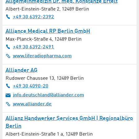
Allgemeinmedizin Dr. med. Konstanze Ertelt
Rechtsberatung / Anwälte
Albert-Einstein-Straße 2
,
12489
Berlin
+49 30 6392-2392
Recycling / Abfallwirtschaft
Alliance Medical RP Berlin GmbH
Reinigung / Wäscherei / Waschsalon
Max-Planck-Straße 4
,
12489
Berlin
+49 30 6392-2491
Reinigungsdienste
www.liferadiopharma.com
Reisebüro
Alliander AG
Röntgen / Radiologie
Rudower Chaussee 13
,
12489
Berlin
+49 30 4090-20
Sanitätshaus
info.deutschland@alliander.com
www.alliander.de
Satellitentechnik
Allianz Handwerker Services GmbH | Regionalbüro
Sicherheitsdienste / Sicherheitstechnik
Berlin
Albert-Einstein-Straße 1 a
,
12489
Berlin
Software