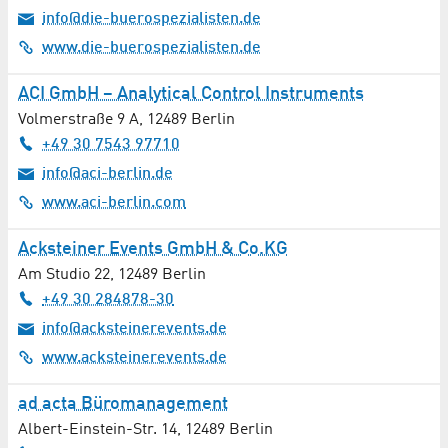
info@die-buerospezialisten.de
Chirurgie
www.die-buerospezialisten.de
Computertomographie
ACI GmbH – Analytical Control Instruments
Volmerstraße 9 A
Diagnostik
,
12489
Berlin
+49 30 7543 97710
Digitale Medien / Multimedia / Internet
info@aci-berlin.de
www.aci-berlin.com
Druck / Kopie
Acksteiner Events GmbH & Co.KG
Elektronik / Elektrotechnik
Am Studio 22
,
12489
Berlin
+49 30 284878-30
Energiesysteme
info@acksteinerevents.de
Energieversorgung
www.acksteinerevents.de
Entsorgung / Abriss
ad acta Büromanagement
Albert-Einstein-Str. 14
,
12489
Berlin