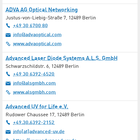
Hautarzt / Allergologie
ADVA AG Optical Networking
Justus-von-Liebig-Straße 7
,
12489
Berlin
Heizung / Sanitär
+49 30 6700 80
info@advaoptical.com
Hochbau
www.advaoptical.com
Hörakustik
Advanced Laser Diode Systems A.L.S. GmbH
Hotels / Unterkünfte
Schwarzschildstr. 6
,
12489
Berlin
+49 30 6392-6520
Immobilien
info@alsgmbh.com
www.alsgmbh.com
Industrie 4.0
Advanced UV for Life e.V.
Ingenieurdienstleistungen
Rudower Chaussee 17
,
12489
Berlin
+49.30.6392-2152
Inneneinrichtung / Möbel
info[at]advanced-uv.de
Internisten / Innere Medizin