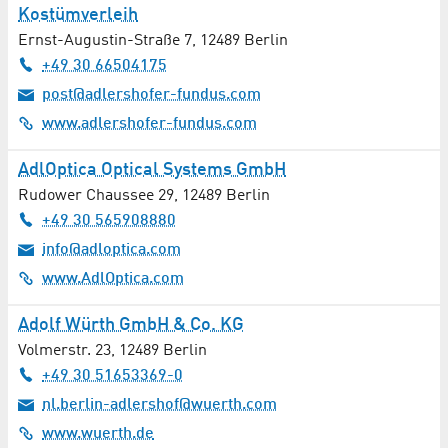
Kostümverleih
Ernst-Augustin-Straße 7
,
12489
Berlin
Gerätebau
+49 30 66504175
Gesundheitstechnologie
post@adlershofer-fundus.com
www.adlershofer-fundus.com
Glasherstellung / Glasbearbeitung
AdlOptica Optical Systems GmbH
Grafikdesign
Rudower Chaussee 29
,
12489
Berlin
+49 30 565908880
Gutachten
info@adloptica.com
www.AdlOptica.com
Gynäkologie / Geburtshilfe
Adolf Würth GmbH & Co. KG
Hals-Nasen-Ohrenheilkunde
Volmerstr. 23
,
12489
Berlin
Hämatologie
+49 30 51653369-0
nl.berlin-adlershof@wuerth.com
Handel / Dienstleistungen
www.wuerth.de