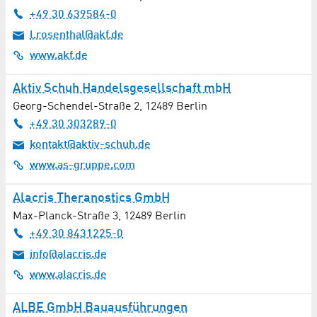
Messtechnik
+49 30 639584-0
l.rosenthal@akf.de
Metallbearbeitung
www.akf.de
Mikroskopie
Aktiv Schuh Handelsgesellschaft mbH
Georg-Schendel-Straße 2
,
12489
Berlin
Mobilität / E-Mobilität
+49 30 303289-0
Musik
kontakt@aktiv-schuh.de
www.as-gruppe.com
Naturheilkunde
Alacris Theranostics GmbH
Neurologie
Max-Planck-Straße 3
,
12489
Berlin
+49 30 8431225-0
Oberflächenanalytik / Strukturanalytik
info@alacris.de
www.alacris.de
Onkologie
ALBE GmbH Bauausführungen
Optische Bauelemente