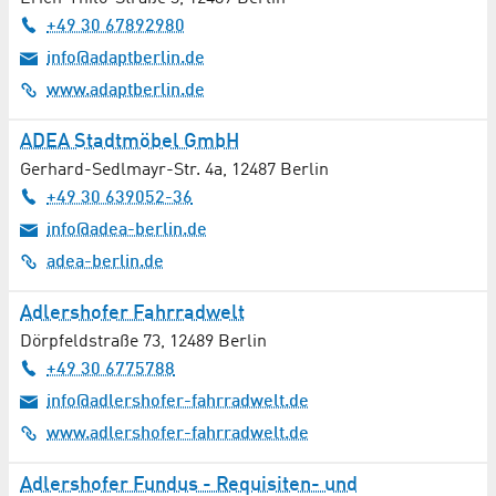
Forschung / Entwicklung
+49 30 67892980
info@adaptberlin.de
Fotohandel / Fotografie
www.adaptberlin.de
Freizeit
ADEA Stadtmöbel GmbH
Gerhard-Sedlmayr-Str. 4a
,
12487
Berlin
Friseure
+49 30 639052-36
info@adea-berlin.de
Gartenbau / Landschaftsbau
adea-berlin.de
Gärtnerei / Floristik
Adlershofer Fahrradwelt
Gase / Kältemittel
Dörpfeldstraße 73
,
12489
Berlin
+49 30 6775788
Gastronomie
info@adlershofer-fahrradwelt.de
www.adlershofer-fahrradwelt.de
Gebäudetechnik
Adlershofer Fundus - Requisiten- und
Geotechnik