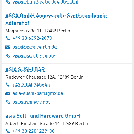
www.etl.de/as-berlinadlershof
ASCA GmbH Angewandte Synthesechemie
Adlershof
Magnusstraße 11
,
12489
Berlin
+49 30 6392-2070
asca@asca-berlin.de
www.asca-berlin.de
ASIA SUSHI BAR
Rudower Chaussee 12A
,
12489
Berlin
+49 30 40745645
asia-sushi-bar@gmx.de
asiasushibar.com
asis Soft- und Hardware GmbH
Albert-Einstein-Straße 14
,
12489
Berlin
+49 30 2201229-00