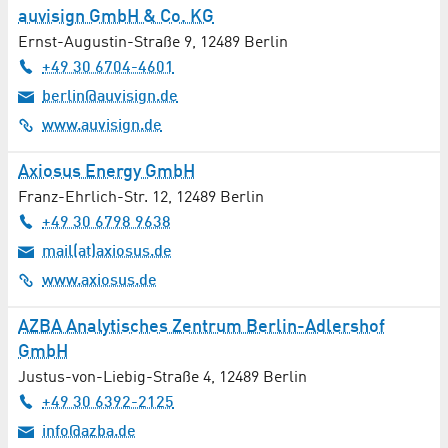
auvisign GmbH & Co. KG
Ernst-Augustin-Straße 9
,
12489
Berlin
+49 30 6704-4601
berlin@auvisign.de
www.auvisign.de
Axiosus Energy GmbH
Franz-Ehrlich-Str. 12
,
12489
Berlin
+49 30 6798 9638
mail(at)axiosus.de
www.axiosus.de
AZBA Analytisches Zentrum Berlin-Adlershof
GmbH
Justus-von-Liebig-Straße 4
,
12489
Berlin
+49 30 6392-2125
info@azba.de