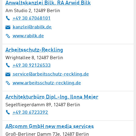
Anwaltskanzlei Bilk, RA Arwid Bilk
Am Studio 2
,
12489
Berlin
+49 30 67068101
kanzlei@rabilk.de
www.rabilk.de
Arbeitsschutz-Reckling
Wrightallee 8
,
12487
Berlin
+49 30 92126533
service@arbeitsschutz-reckling.de
www.arbeitsschutz-reckling.de
Architekturbüro Dipl.-Ing. Ilona Meier
Segelfliegerdamm 89
,
12487
Berlin
+49 30 6723392
ARcomm GmbH new media services
Groß-Berliner Damm 73e
,
12487
Berlin