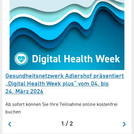
Gesundheitsnetzwerk Adlershof präsentiert
G
„Digital Health Week plus“ vom 04. bis
Ü
24. März 2026
Wa
be
Ab sofort können Sie Ihre Teilnahme online kostenfrei
Be
buchen
1 / 2