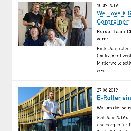
10.09.2019
We Love X 
Contrainer
Bei der Team-Ch
vorn:
Ende Juli trate
Contrainer Event
Mittlerweile sol
wer…
27.08.2019
E-Roller si
Warum das so is
Seit Juni 2019 s
und sorgen für D