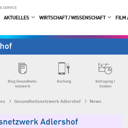
A.SERVICE
AKTUELLES
WIRTSCHAFT / WISSENSCHAFT
FILM 
hof
Blog Gesundheits­
Buchung
Befragung /
netzwerk
Studien
les
Gesundheits­netzwerk Adlershof
News
snetzwerk Adlershof