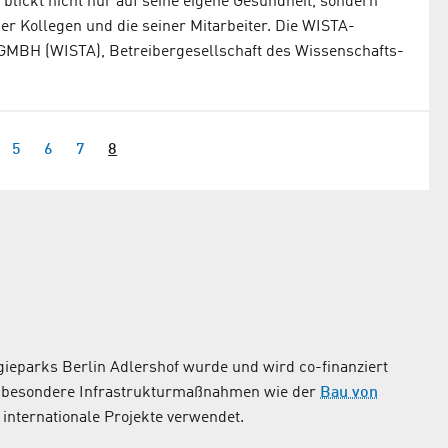
 blickt nicht nur auf seine eigene Gesundheit, sondern
ner Kollegen und die seiner Mitarbeiter. Die WISTA-
H (WISTA), Betreibergesellschaft des Wissenschafts-
5
6
7
8
ieparks Berlin Adlershof wurde und wird co-finanziert
nsbesondere Infrastrukturmaßnahmen wie der
Bau von
internationale Projekte verwendet.