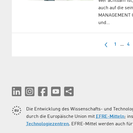
Wer achtsam ist,
auch auf die sei
MANAGEMENT GMB
und…
1
...
4
Die Entwicklung des Wissenschafts- und Technolog
durch die Europäische Union mit
EFRE-Mitteln
; i
Technologiezentren
. EFRE-Mittel werden auch für 