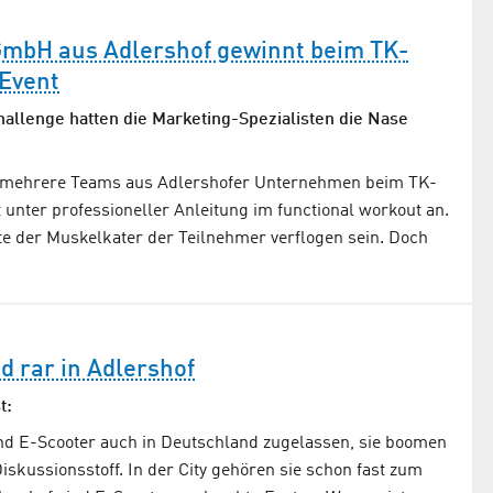
GmbH aus Adlershof gewinnt beim TK-
 Event
allenge hatten die Marketing-Spezialisten die Nase
n mehrere Teams aus Adlershofer Unternehmen beim TK-
 unter professioneller Anleitung im functional workout an.
lte der Muskelkater der Teilnehmer verflogen sein. Doch
nd rar in Adlershof
t:
ind E-Scooter auch in Deutschland zugelassen, sie boomen
iskussionsstoff. In der City gehören sie schon fast zum