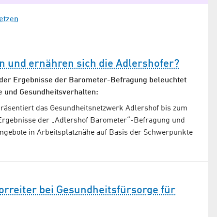
setzen
n und ernähren sich die Adlershofer?
 der Ergebnisse der Barometer-Befragung beleuchtet
e und Gesundheitsverhalten:
präsentiert das Gesundheitsnetzwerk Adlershof bis zum
Ergebnisse der „Adlershof Barometer“-Befragung und
Angebote in Arbeitsplatznähe auf Basis der Schwerpunkte
orreiter bei Gesundheitsfürsorge für