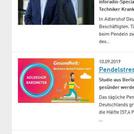
inforadio-Speci
Techniker Kran
In Adlershof De
Beschäftigten. T
beim Pendeln zw
des…
10.09.2019
Pendelstre
Studie aus Berli
gesünder werde
Das tägliche Pen
Deutschlands gr
die Hälfte (57,4
…