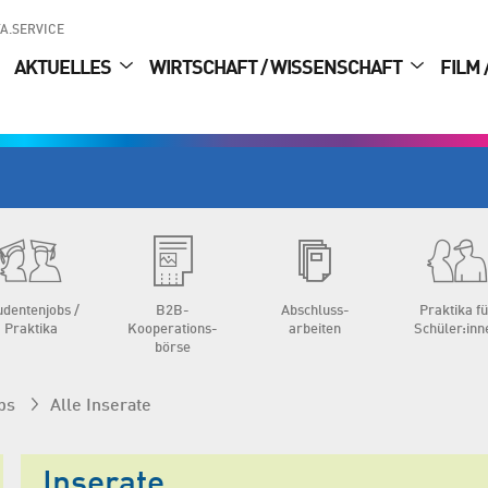
A.SERVICE
AKTUELLES
WIRTSCHAFT / WISSENSCHAFT
FILM 
udenten­jobs /
B2B-
Abschluss­
Praktika f
Praktika
Kooperations­
arbeiten
Schüler:inn
börse
bs
Alle Inserate
Inserate