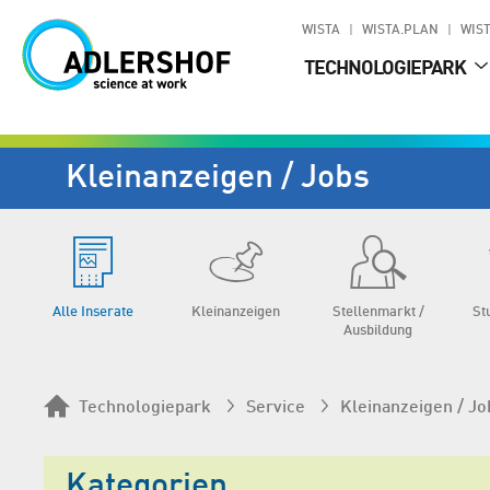
WISTA
WISTA.PLAN
WIST
TECHNOLOGIEPARK
Kleinanzeigen / Jobs
Alle Inserate
Klein­anzeigen
Stellen­markt /
St
Aus­bildung
Technologiepark
Service
Kleinanzeigen / Jo
Kategorien