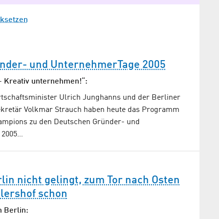
cksetzen
nder- und UnternehmerTage 2005
- Kreativ unternehmen!“:
schaftsminister Ulrich Junghanns und der Berliner
ekretär Volkmar Strauch haben heute das Programm
ampions zu den Deutschen Gründer- und
 2005…
in nicht gelingt, zum Tor nach Osten
lershof schon
 Berlin: