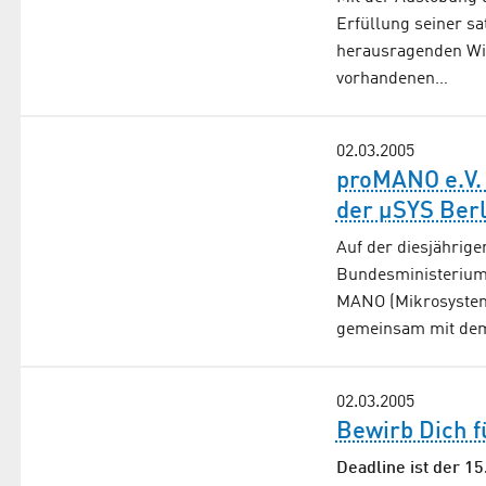
Erfüllung seiner s
herausragenden Wi
vorhandenen…
02.03.2005
proMANO e.V. 
der µSYS Berl
Auf der diesjährige
Bundesministerium
MANO (Mikrosystem
gemeinsam mit de
02.03.2005
Bewirb Dich f
Deadline ist der 15.