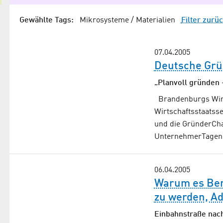
Gewählte Tags:
Mikrosysteme / Materialien
Filter zurü
07.04.2005
Deutsche Grü
„Planvoll gründen 
Brandenburgs Wirt
Wirtschaftsstaatss
und die GründerCh
UnternehmerTagen
06.04.2005
Warum es Berl
zu werden, Ad
Einbahnstraße nach