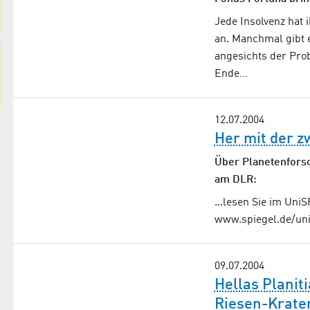
Jede Insolvenz hat i
an. Manchmal gibt 
angesichts der Pro
Ende…
12.07.2004
Her mit der z
Über Planetenfors
am DLR:
...lesen Sie im Uni
www.spiegel.de/uni
09.07.2004
Hellas Planit
Riesen-Krate