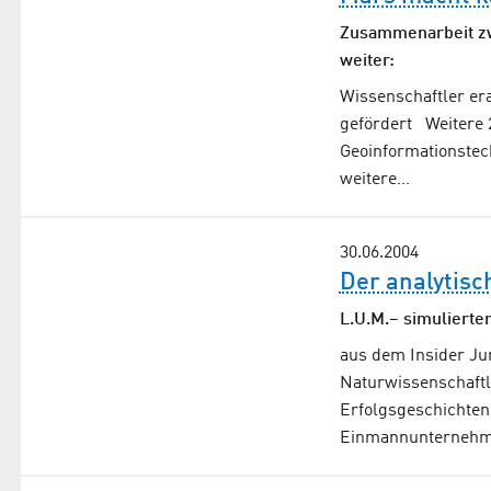
Zusammenarbeit zw
weiter:
Wissenschaftler era
gefördert Weitere 2
Geoinformationstec
weitere…
30.06.2004
Der analytisc
L.U.M.– simulierter
aus dem Insider Ju
Naturwissenschaftl
Erfolgsgeschichten 
Einmannunternehme