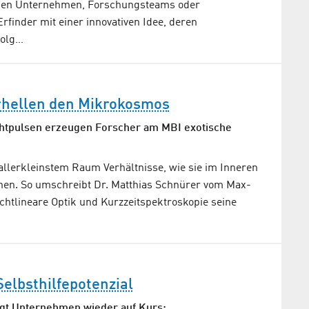
chen Unternehmen, Forschungsteams oder
rfinder mit einer innovativen Idee, deren
folg…
erhellen den Mikrokosmos
chtpulsen erzeugen Forscher am MBI exotische
allerkleinstem Raum Verhältnisse, wie sie im Inneren
hen. So umschreibt Dr. Matthias Schnürer vom Max-
ichtlineare Optik und Kurzzeitspektroskopie seine
Selbsthilfepotenzial
ngt Unternehmen wieder auf Kurs: