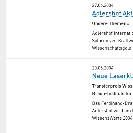
27.06.2004
Adlershof Akt
Unsere Themen::
Adlershof Internati
Solarmover-Kraftwe
Wissenschaftsgala E
23.06.2004
Neue Laserkl
Transferpreis Wis
Braun-Instituts fü
Das Ferdinand-Brau
Adlershof wird am h
WissensWerte 2004 
…