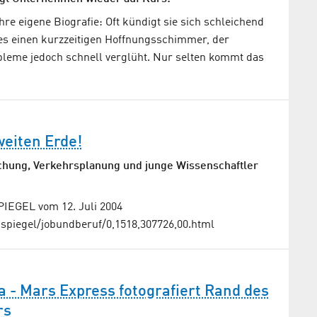
hre eigene Biografie: Oft kündigt sie sich schleichend
es einen kurzzeitigen Hoffnungsschimmer, der
bleme jedoch schnell verglüht. Nur selten kommt das
weiten Erde!
chung, Verkehrsplanung und junge Wissenschaftler
SPIEGEL vom 12. Juli 2004
spiegel/jobundberuf/0,1518,307726,00.html
ia - Mars Express fotografiert Rand des
rs