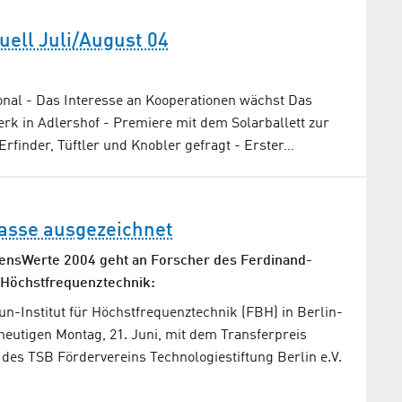
uell Juli/August 04
onal - Das Interesse an Kooperationen wächst Das
rk in Adlershof - Premiere mit dem Solarballett zur
rfinder, Tüftler und Knobler gefragt - Erster…
asse ausgezeichnet
sensWerte 2004 geht an Forscher des Ferdinand-
r Höchstfrequenztechnik:
n-Institut für Höchstfrequenztechnik (FBH) in Berlin-
eutigen Montag, 21. Juni, mit dem Transferpreis
des TSB Fördervereins Technologiestiftung Berlin e.V.