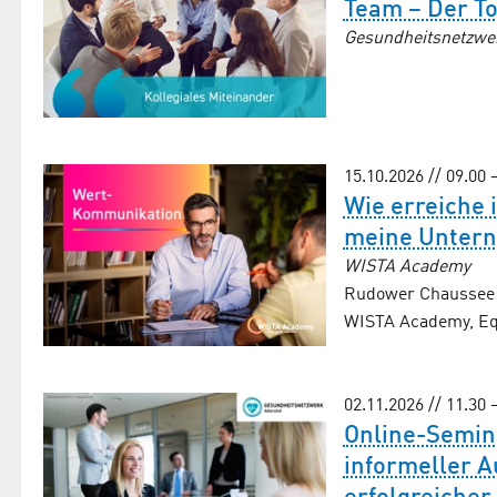
Team – Der T
Gesundheitsnetzwe
15.10.2026 // 09.00 
Wie erreiche 
meine Untern
WISTA Academy
Rudower Chaussee 2
WISTA Academy, Equ
02.11.2026 // 11.30 
Online-Semin
informeller A