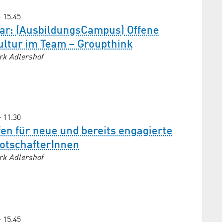
– 15.45
ar: (AusbildungsCampus) Offene
ultur im Team – Groupthink
rk Adlershof
– 11.30
en für neue und bereits engagierte
botschafterInnen
rk Adlershof
– 15.45