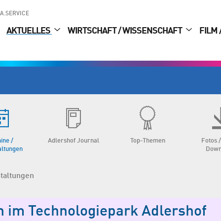
A.SERVICE
AKTUELLES
WIRTSCHAFT / WISSENSCHAFT
FILM 
ine /
Adlershof Journal
Top-Themen
Fotos /
altungen
Down
staltungen
n im Technologiepark Adlershof