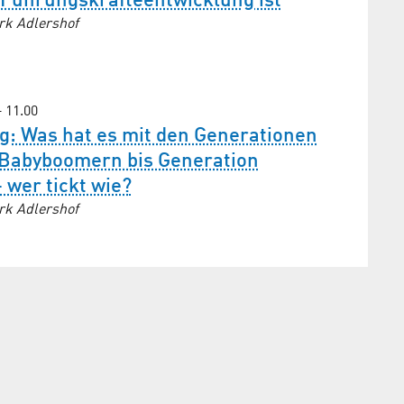
 Führungs­kräfte­entwicklung ist
rk Adlershof
– 11.00
g: Was hat es mit den Generationen
 Babyboomern bis Generation
wer tickt wie?
rk Adlershof