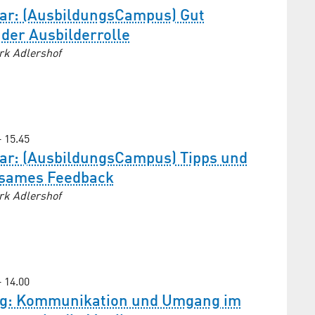
ar: (AusbildungsCampus) Gut
 der Ausbilderrolle
rk Adlershof
– 15.45
ar: (AusbildungsCampus) Tipps und
rksames Feedback
rk Adlershof
– 14.00
ag: Kommunikation und Umgang im