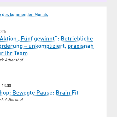
e des kommenden Monats
2026
ktion „Fünf gewinnt“: Betriebliche
rderung – unkompliziert, praxisnah
ür Ihr Team
rk Adlershof
– 13.00
hop: Bewegte Pause: Brain Fit
rk Adlershof