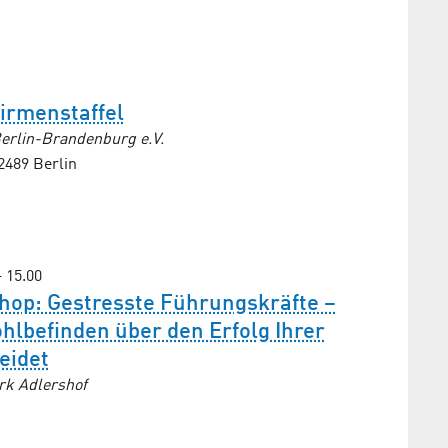
irmenstaffel
erlin-Brandenburg e.V.
2489 Berlin
– 15.00
hop: Gestresste Führungskräfte –
lbefinden über den Erfolg Ihrer
eidet
rk Adlershof