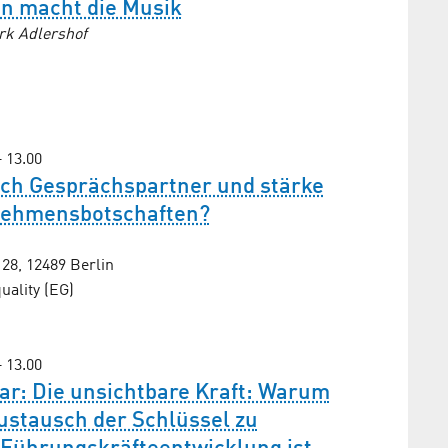
on macht die Musik
rk Adlershof
– 13.00
ich Gesprächs­partner und stärke
ehmens­botschaften?
8, 12489 Berlin
ality (EG)
– 13.00
ar: Die unsichtbare Kraft: Warum
ustausch der Schlüssel zu