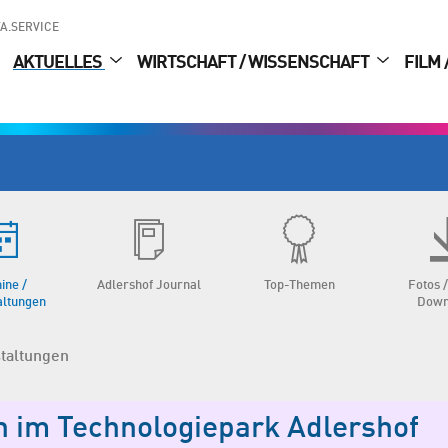
A.SERVICE
AKTUELLES
WIRTSCHAFT / WISSENSCHAFT
FILM 
ine /
Adlershof Journal
Top-Themen
Fotos /
altungen
Down
staltungen
n im Technologiepark Adlershof