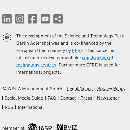
The development of the Science and Technology Park
Berlin Adlershof was and is co-financed by the
European Union namely by
EFRE
. This concerns
infrastructure development like
construction of
technology centres
. Furthermore EFRE is used for
international projects.
© WISTA Management GmbH
Legal Notice
Privacy Policy
Social Media Guide
FAQ
Contact
Press
Newsletter
RSS
International
Member of: