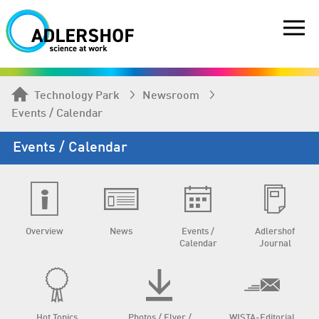
Technology Park
Newsroom
Events / Calendar
Events / Calendar
Overview
News
Events /
Adlershof
Calendar
Journal
Hot Topics
Photos / Flyer /
WISTA-Editorial