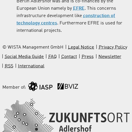
Berlin Adlershof was and is co-financed by the
European Union namely by
EFRE
. This concerns
infrastructure development like
construction of
technology centres
. Furthermore EFRE is used for
international projects.
© WISTA Management GmbH
Legal Notice
Privacy Policy
Social Media Guide
FAQ
Contact
Press
Newsletter
RSS
International
Member of: