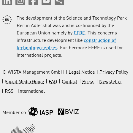
The development of the Science and Technology Park
Berlin Adlershof was and is co-financed by the
European Union namely by
EFRE
. This concerns
infrastructure development like
construction of
technology centres
. Furthermore EFRE is used for
international projects.
© WISTA Management GmbH
Legal Notice
Privacy Policy
Social Media Guide
FAQ
Contact
Press
Newsletter
RSS
International
Member of: