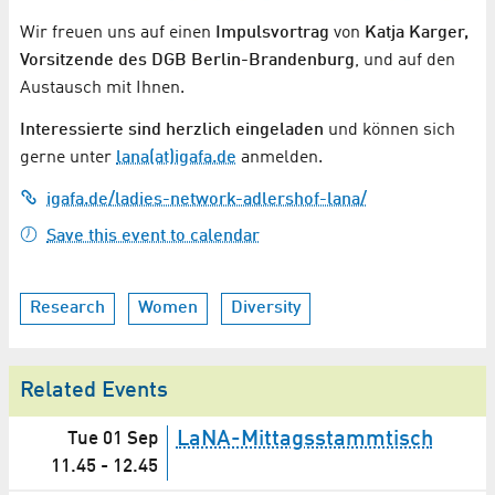
Wir freuen uns auf einen
Impulsvortrag
von
Katja Karger,
Vorsitzende des DGB Berlin-Brandenburg
, und auf den
Austausch mit Ihnen.
Interessierte sind herzlich eingeladen
und können sich
gerne unter
lana(at)igafa.de
anmelden.
igafa.de/ladies-network-adlershof-lana/
Save this event to calendar
Research
Women
Diversity
Related Events
LaNA-Mittagsstammtisch
Tue 01 Sep
11.45
-
12.45