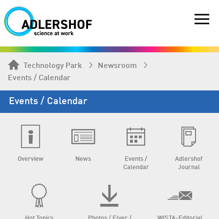
Technology Park
Newsroom
Events / Calendar
Events / Calendar
Overview
News
Events /
Adlershof
Calendar
Journal
Hot Topics
Photos / Flyer /
WISTA-Editorial