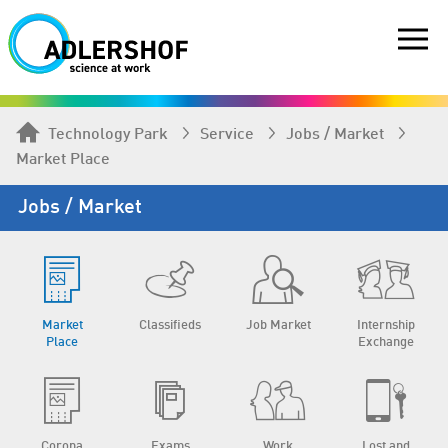
Technology Park
Service
Jobs / Market
Market Place
Jobs / Market
Market
Classifieds
Job Market
Internship
Place
Exchange
Corona
Exams
Work
Lost and