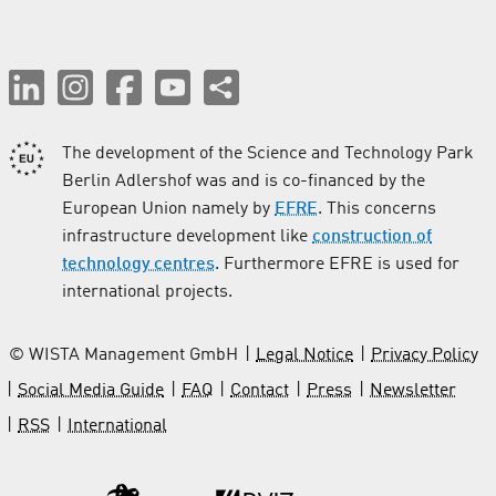
The development of the Science and Technology Park
Berlin Adlershof was and is co-financed by the
European Union namely by
EFRE
. This concerns
infrastructure development like
construction of
technology centres
. Furthermore EFRE is used for
international projects.
© WISTA Management GmbH
Legal Notice
Privacy Policy
Social Media Guide
FAQ
Contact
Press
Newsletter
RSS
International