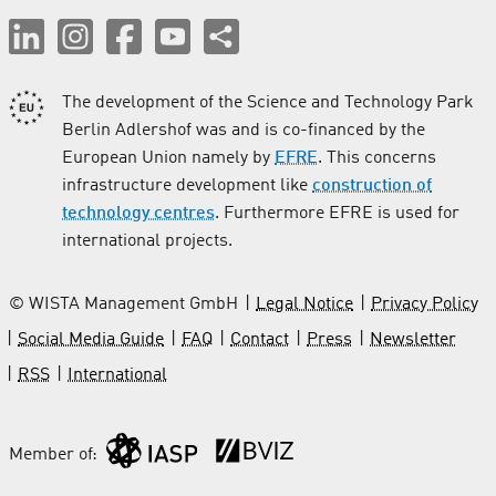
The development of the Science and Technology Park
Berlin Adlershof was and is co-financed by the
European Union namely by
EFRE
. This concerns
infrastructure development like
construction of
technology centres
. Furthermore EFRE is used for
international projects.
© WISTA Management GmbH
Legal Notice
Privacy Policy
Social Media Guide
FAQ
Contact
Press
Newsletter
RSS
International
Member of: