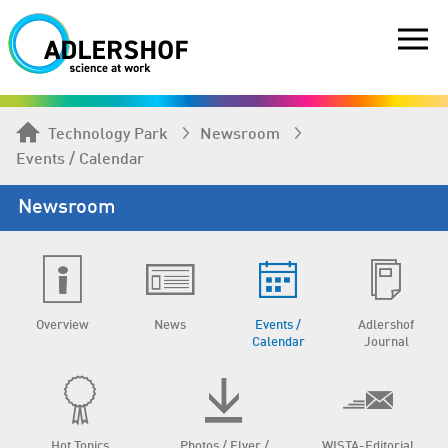
Technology Park
Newsroom
Events / Calendar
Newsroom
Overview
News
Events /
Adlershof
Calendar
Journal
Hot Topics
Photos / Flyer /
WISTA-Editorial