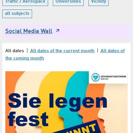
Traffic / Aerospace
Universities
Vicinity
all subjects
Social Media Wall
All dates
|
All dates of the current month
|
All dates of
the coming month