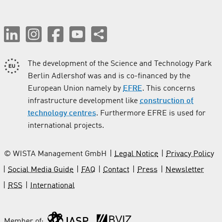
The development of the Science and Technology Park
Berlin Adlershof was and is co-financed by the
European Union namely by
EFRE
. This concerns
infrastructure development like
construction of
technology centres
. Furthermore EFRE is used for
international projects.
© WISTA Management GmbH
Legal Notice
Privacy Policy
Social Media Guide
FAQ
Contact
Press
Newsletter
RSS
International
Member of: