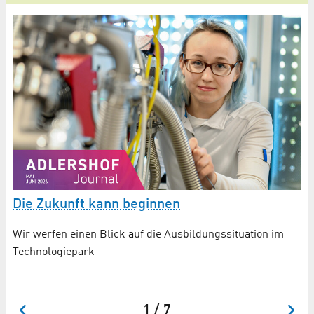
B
Die Zukunft kann beginnen
z
Wir werfen einen Blick auf die Ausbildungssituation im
Ne
Technologiepark
1 / 7