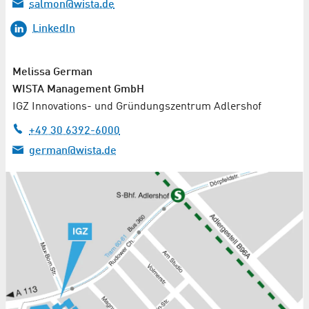
salmon@wista.de
LinkedIn
Melissa German
WISTA Management GmbH
IGZ Innovations- und Gründungszentrum Adlershof
+49 30 6392-6000
german@wista.de