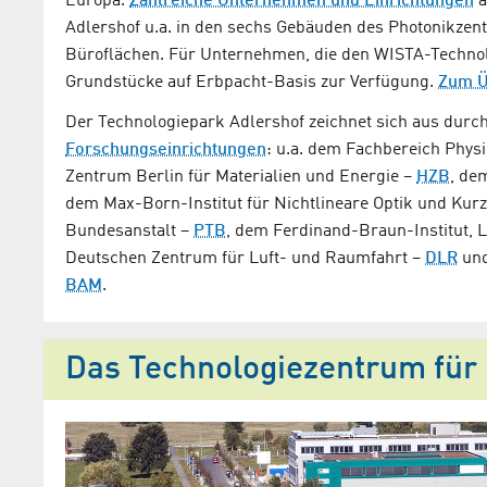
Europa.
Zahlreiche Unternehmen und Einrichtungen
a
Adlershof u.a. in den sechs Gebäuden des Photonikzen
Büroflächen. Für Unternehmen, die den WISTA-Technolo
Grundstücke auf Erbpacht-Basis zur Verfügung.
Zum Ü
Der Technologiepark Adlershof zeichnet sich aus durc
Forschungseinrichtungen
: u.a. dem Fachbereich Phys
Zentrum Berlin für Materialien und Energie –
HZB
, de
dem Max-Born-Institut für Nichtlineare Optik und Kurz
Bundesanstalt –
PTB
, dem Ferdinand-Braun-Institut, L
Deutschen Zentrum für Luft- und Raumfahrt –
DLR
und
BAM
.
Das Technologiezentrum für 