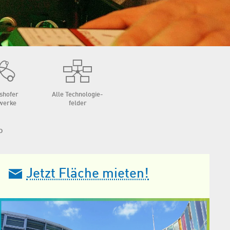
shofer
Alle Techno­logie­
werke
felder
o
Jetzt Fläche mieten!