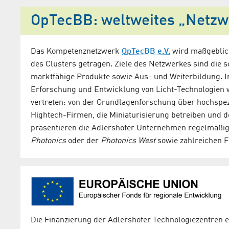
OpTecBB: weltweites „Netzw
Das Kompetenznetzwerk
OpTecBB e.V.
wird maßgeblic
des Clusters getragen. Ziele des Netzwerkes sind die
marktfähige Produkte sowie Aus- und Weiterbildung. In
Erforschung und Entwicklung von Licht-Technologien w
vertreten: von der Grundlagenforschung über hochspezi
Hightech-Firmen, die Miniaturisierung betreiben und 
präsentieren die Adlershofer Unternehmen regelmäßig 
Photonics
oder der
Photonics West
sowie zahlreichen 
Exposé ZPO 4
Zentrum für Photoni
(ZPO 4), Schwarzschi
12489 Berlin
pdf (1,52 MB)
Die Finanzierung der Adlershofer Technologiezentren e