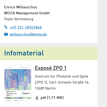
Enrico Willauschus
WISTA Management GmbH
Team Vermietung
+49 151 18949868
willauschus@wista.de
Infomaterial
Exposé ZPO 1
Zentrum für Photonik und Optik
-
(ZPO 1), Carl-Scheele-Straße 16,
12489 Berlin
pdf (1,71 MB)