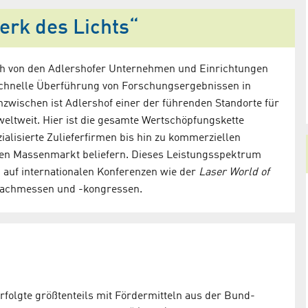
erk des Lichts“
h von den Adlershofer Unternehmen und Einrichtungen
 schnelle Überführung von Forschungsergebnissen in
zwischen ist Adlershof einer der führenden Standorte für
eltweit. Hier ist die gesamte Wertschöpfungskette
alisierte Zulieferfirmen bis hin zu kommerziellen
den Massenmarkt beliefern. Dieses Leistungsspektrum
auf internationalen Konferenzen wie der
Laser World of
Fachmessen und -kongressen.
Exposé ZPO 5
k und Optik
Zentrum für Photonik und Optik
ldstraße 6,
(ZPO 5), Schwarzschildstraße 8
12, 12489 Berlin
pdf (1,46 MB)
rfolgte größtenteils mit Fördermitteln aus der Bund-