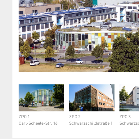
ZPO 1
ZPO 2
ZPO 3
Carl-Scheele-Str. 16
Schwarz­schild­straße 1
Schwarz­sc