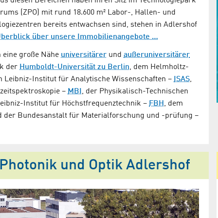
us diesen Bereichen haben ihren Sitz im Technologiepark
trums (ZPO) mit rund 18.600 m² Labor-, Hallen- und
giezentren bereits entwachsen sind, stehen in Adlershof
berblick über unsere Immobilienangebote …
h eine große Nähe
universitärer
und
außeruniversitärer
ik der
Humboldt-Universität zu Berlin
, dem Helmholtz-
m Leibniz-Institut für Analytische Wissenschaften –
ISAS
,
zeitspektroskopie –
MBI
, der Physikalisch-Technischen
eibniz-Institut für Höchstfrequenztechnik –
FBH
, dem
 der Bundesanstalt für Materialforschung und -prüfung –
Photonik und Optik Adlershof