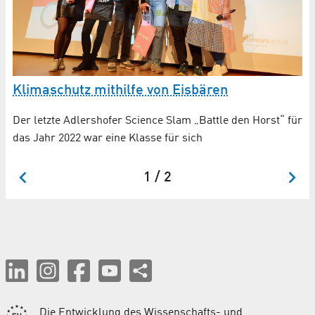
Klimaschutz mithilfe von Eisbären
W
Der letzte Adlershofer Science Slam „Battle den Horst“ für
am
Cl
das Jahr 2022 war eine Klasse für sich
„B
1 / 2
Die Entwicklung des Wissenschafts- und