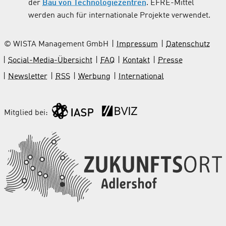
der
Bau von Technologiezentren
. EFRE-Mittel
werden auch für internationale Projekte verwendet.
© WISTA Management GmbH
Impressum
Datenschutz
Social-Media-Übersicht
FAQ
Kontakt
Presse
Newsletter
RSS
Werbung
International
Mitglied bei: