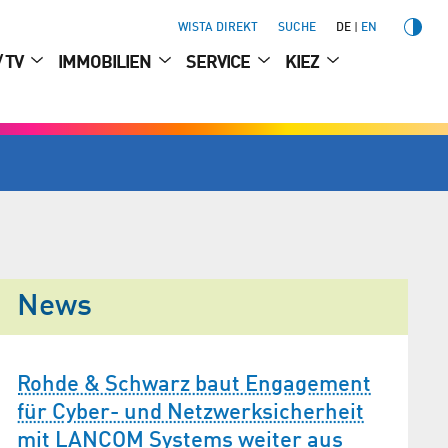
WISTA DIREKT
SUCHE
DE
EN
/ TV
IMMOBILIEN
SERVICE
KIEZ
News
Rohde & Schwarz baut Engagement
Rohde
für Cyber- und Netzwerksicherheit
Deep 
mit LANCOM Systems weiter aus