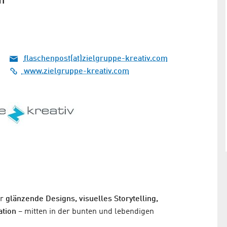
n
flaschenpost(at)zielgruppe-kreativ.com
www.zielgruppe-kreativ.com
ür
glänzende Designs, visuelles Storytelling,
ation
– mitten in der bunten und lebendigen