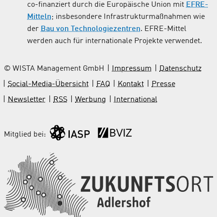
co-finanziert durch die Europäische Union mit
EFRE-
Mitteln
; insbesondere Infrastrukturmaßnahmen wie
der
Bau von Technologiezentren
. EFRE-Mittel
werden auch für internationale Projekte verwendet.
© WISTA Management GmbH
Impressum
Datenschutz
Social-Media-Übersicht
FAQ
Kontakt
Presse
Newsletter
RSS
Werbung
International
Mitglied bei: