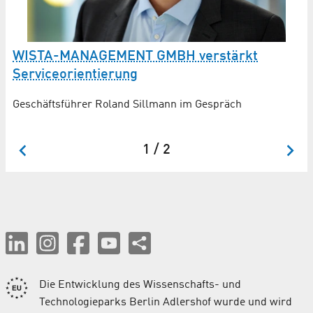
WISTA-MANAGEMENT GMBH verstärkt
T
Serviceorientierung
ei
Geschäftsführer Roland Sillmann im Gespräch
Ne
Ze
1 / 2
Die Entwicklung des Wissenschafts- und
Technologieparks Berlin Adlershof wurde und wird