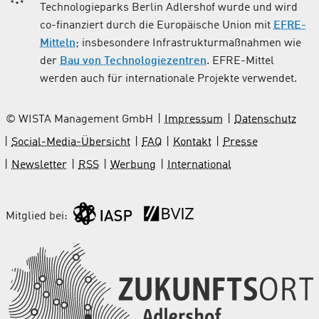
Technologieparks Berlin Adlershof wurde und wird
co-finanziert durch die Europäische Union mit
EFRE-
Mitteln
; insbesondere Infrastrukturmaßnahmen wie
der
Bau von Technologiezentren
. EFRE-Mittel
werden auch für internationale Projekte verwendet.
© WISTA Management GmbH
Impressum
Datenschutz
Social-Media-Übersicht
FAQ
Kontakt
Presse
Newsletter
RSS
Werbung
International
Mitglied bei: