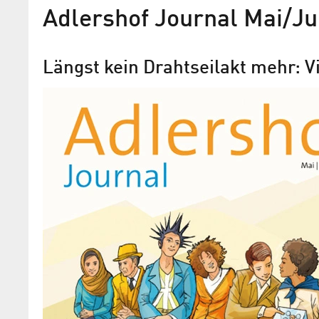
Adlershof Journal Mai/Ju
Längst kein Drahtseilakt mehr: V
Poetry in Colour
Die Bilder des koreanischen Malers Yo
sind Stimmungsmacher