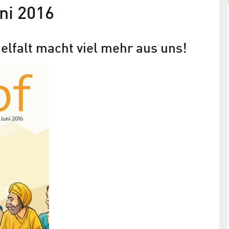
ni 2016
ielfalt macht viel mehr aus uns!
Mit dem Rollstuhl in die Vorlesung
ngtak Choi
Studieren mit Handicap an der Berliner Humboldt
Universität