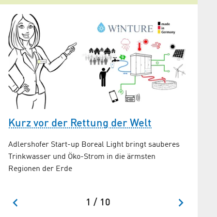
Kurz vor der Rettung der Welt
Schme
Adlershofer Start-up Boreal Light bringt sauberes
Trinkwasser und Öko-Strom in die ärmsten
Habt Ge
Regionen der Erde
-
1 / 10