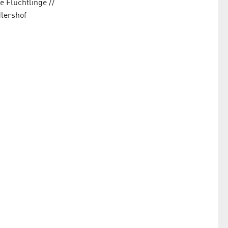
 Flüchtlinge //
lershof