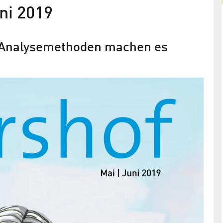
ni 2019
e Analysemethoden machen es
ungen
Waldläufer und Polterscanner: Von
der smarten Forstwirtschaft
t der
Adlershofer Start-up VINS 3D entwickelt digitale
Scanner für Vermessung und Bestandsaufnahme