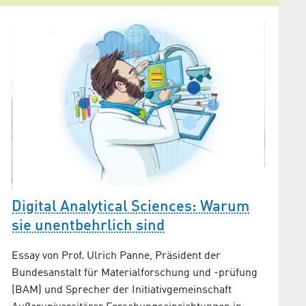
Neuer
Zentr
Digital Analytical Sciences: Warum
Umwe
sie unentbehrlich sind
Im Gesp
Essay von Prof. Ulrich Panne, Präsident der
GmbH
Bundesanstalt für Materialforschung und -prüfung
(BAM) und Sprecher der Initiativgemeinschaft