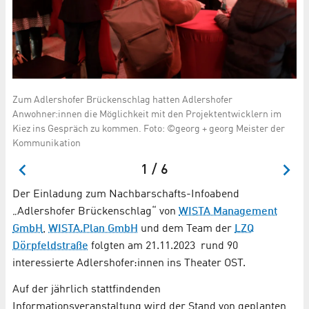
nt
Zum Adlershofer Brückenschlag hatten Adlershofer
Cl
Anwohner:innen die Möglichkeit mit den Projektentwicklern im
St
Kiez ins Gespräch zu kommen. Foto: ©georg + georg Meister der
Tr
Kommunikation
im
1 / 6
Der Einladung zum Nachbarschafts-Infoabend
„Adlershofer Brückenschlag“ von
WISTA Management
GmbH
,
WISTA.Plan GmbH
und dem Team der
LZQ
Dörpfeldstraße
folgten am 21.11.2023 rund 90
interessierte Adlershofer:innen ins Theater OST.
Auf der jährlich stattfindenden
Informationsveranstaltung wird der Stand von geplanten