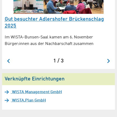
Gut besuchter Adlershofer Brückenschlag
N
2025
B
 in
Im WISTA-Bunsen-Saal kamen am 6. November
Im
Bürger:innen aus der Nachbarschaft zusammen
Qu
un
1 / 3
Verknüpfte Einrichtungen
WISTA Management GmbH
WISTA.Plan GmbH