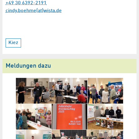
+49 30 6392-2191
cindy.boehme(at)wista.de
Kiez
Meldungen dazu