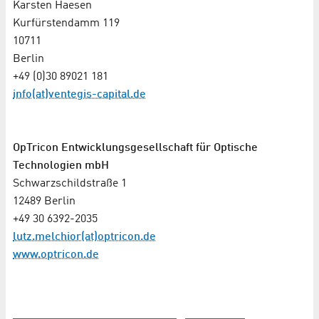
Karsten Haesen
Kurfürstendamm 119
10711
Berlin
+49 (0)30 89021 181
info(at)ventegis-capital.de
OpTricon Entwicklungsgesellschaft für Optische
Technologien mbH
Schwarzschildstraße 1
12489 Berlin
+49 30 6392-2035
lutz.melchior(at)optricon.de
www.optricon.de