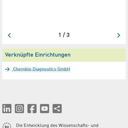
Am
An
Ad
1 / 3
Verknüpfte Einrichtungen
Chembio Diagnostics GmbH
Die Entwicklung des Wissenschafts- und