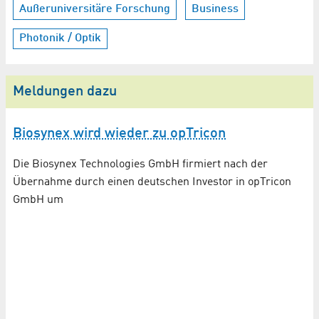
Außeruniversitäre Forschung
Business
Photonik / Optik
Meldungen dazu
Biosynex wird wieder zu opTricon
Die Biosynex Technologies GmbH firmiert nach der
Übernahme durch einen deutschen Investor in opTricon
r
GmbH um
A