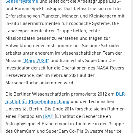
Sensorsysteme
und leitet dort die Arbeitsgruppe LIBS-
und Raman-Spektroskopie. Dort befasst sie sich mit der
Erforschung von Planeten, Monden und Kleinkörpern mit
in-situ Laserinstrumenten für robotische Systeme. Die
Laborexperimente ihrer Gruppe helfen, echte
Missionsdaten besser zu verstehen und tragen zur
Entwicklung neuer Instrumente bei. Susanne Schröder
arbeitet unter anderem im wissenschaftlichen Team der
Mission
"Mars 2020"
und trainiert als SuperCam Co-
Investigator derzeit für die Operationen des NASA Rovers
Perseverance, der im Februar 2021 auf der
Marsoberfläche ankommen wird.
Die Berliner Wissenschaftlerin promovierte 2012 am
DLR-
Institut für Planetenforschung
und der Technischen
Universität Berlin. Bis Ende 2014 forschte sie im Rahmen
eines Postdoc am
IRAP
(L'Institut de Recherche en
Astrophysique et Planétologie) in Toulouse in der Gruppe
des ChemCam und SuperCam Co-PIs Sylvestre Maurice.