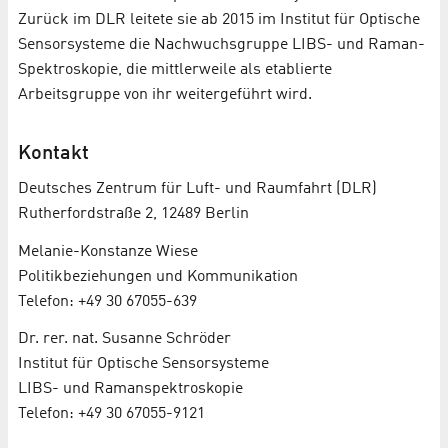
Zurück im DLR leitete sie ab 2015 im Institut für Optische
Sensorsysteme die Nachwuchsgruppe LIBS- und Raman-
Spektroskopie, die mittlerweile als etablierte
Arbeitsgruppe von ihr weitergeführt wird.
Kontakt
Deut­sches Zen­trum für Luft- und Raum­fahrt (DLR)
Rutherfordstraße 2, 12489 Berlin
Melanie-Konstanze Wiese
Po­li­tik­be­zie­hun­gen und Kom­mu­ni­ka­ti­on
Telefon: +49 30 67055-639
Dr. rer. nat. Susanne Schröder
In­sti­tut für Op­ti­sche Sen­sor­sys­te­me
LIBS- und Ra­man­spek­tro­sko­pie
Telefon: +49 30 67055-9121