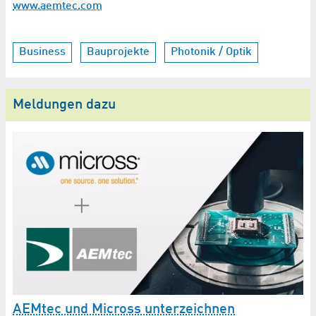
www.aemtec.com
Business
Bauprojekte
Photonik / Optik
Meldungen dazu
B
V
AE
Un
AEMtec und Micross unterzeichnen