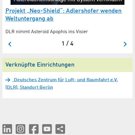
M
Projekt „Neo-Shield“: Adlershofer wenden
Weltuntergang ab
Ra
DLR nimmt Asteroid Apophis ins Visier
1 / 4
Verknüpfte Einrichtungen
Deutsches Zentrum für Luft- und Raumfahrt e.V.
(DLR), Standort Berlin