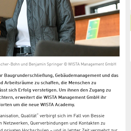
 Fischer-Bohn und Benjamin Springer © WISTA Management GmbH
s nur Baugrunderschließung, Gebäudemanagement und das
 Arbeitsräume zu schaffen, die Menschen zu
ässt sich Erfolg verstetigen. Um ihnen den Zugang zu
eichtern, erweitert die WISTA Management GmbH ihr
ndorten um die neue WISTA Academy.
nisation, Qualität“ verbirgt sich im Fall von Bessie
on Netzwerken, Querverbindungen und Kontakten zu
 privaten Hochschulen – und in letzter Zeit vermehrt zur