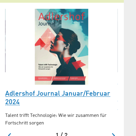
WISTA
hochw
Adlershof Journal Januar/Februar
Weite
2024
Adler
Talent trifft Technologie: Wie wir zusammen für
Neue Ze
Fortschritt sorgen
1 / 2