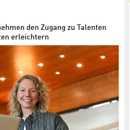
nehmen den Zugang zu Talenten
ten erleichtern
WISTA Academy startet mit
hochwertigen Qualifizierungs- und
Februar
Weiterbildungs­angeboten in
Adlershof
ammen für
Neue Zeiten brauchen neues Wissen