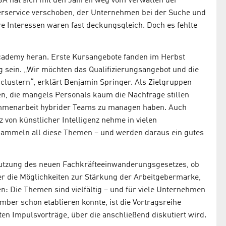
 BA hat sich mit den Jahren weg vom Verwalten der
berservice verschoben, der Unternehmen bei der Suche und
re Interessen waren fast deckungsgleich. Doch es fehlte
cademy heran. Erste Kursangebote fanden im Herbst
ng sein. „Wir möchten das Qualifizierungsangebot und die
lustern“, erklärt Benjamin Springer. Als Zielgruppen
n, die mangels Personals kaum die Nachfrage stillen
sammenarbeit hybrider Teams zu managen haben. Auch
 von künstlicher Intelligenz nehme in vielen
sammeln all diese Themen – und werden daraus ein gutes
utzung des neuen Fachkräfte­einwanderungs­gesetzes, ob
r die Möglichkeiten zur Stärkung der Arbeitgebermarke,
: Die Themen sind vielfältig – und für viele Unternehmen
mber schon etablieren konnte, ist die Vortragsreihe
en Impulsvorträge, über die anschließend diskutiert wird.