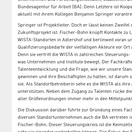
Bundesagentur für Arbeit (BA). Denn Letztere ist Koop
aktuell mit ihrem Kollegen Benjamin Springer vorantr
Springer ist Projektleiter. Doch er lässt keinen Zweifel
Zukunftsprojekt ist. Fischer-Bohn knüpft Kontakte zu 
WISTA-Standorten in Adlershof und berlinweit voran un
Qualifizierungsbedarfe der vielfältigen Akteure vor Or
Denn sie vertritt die WISTA in zahlreichen Steuerungs- 
was Unternehmen und Institute bewegt. Der Fachkräfte
Talenteentwicklung und die Frage, wie wir unsere Sta
gewinnen und ihre Beschäftigten zu halten, ist darum sc
sie. Als Standortbetreiberin sehe es die WISTA als ihr
unterstützen. Neben dem Zugang zu Talenten rücke die
aller Größenordnungen immer mehr in den Mittelpunkt
Die Diskussion darüber führte zur Gründung eines Fac
diversen Standortunternehmen auch die BA vertreten is
Fischer-Bohn. Dieser Steuerungskreis ist die Keimzell