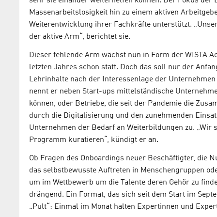
sehr sie einander weiterhelfen können. Der Fokus der
Massenarbeitslosigkeit hin zu einem aktiven Arbeitge
Weiterentwicklung ihrer Fachkräfte unterstützt. „Unse
der aktive Arm“, berichtet sie.
Dieser fehlende Arm wächst nun in Form der WISTA A
letzten Jahres schon statt. Doch das soll nur der Anfa
Lehrinhalte nach der Interessenlage der Unternehmen c
nennt er neben Start-ups mittelständische Unternehme
können, oder Betriebe, die seit der Pandemie die Zu
durch die Digitalisierung und den zunehmenden Einsatz
Unternehmen der Bedarf an Weiterbildungen zu. „Wir 
Programm kuratieren“, kündigt er an.
Ob Fragen des Onboardings neuer Beschäftigter, die N
das selbstbewusste Auftreten in Menschengruppen ode
um im Wettbewerb um die Talente deren Gehör zu finden
drängend. Ein Format, das sich seit dem Start im Septe
„Pult“: Einmal im Monat halten Expertinnen und Expert