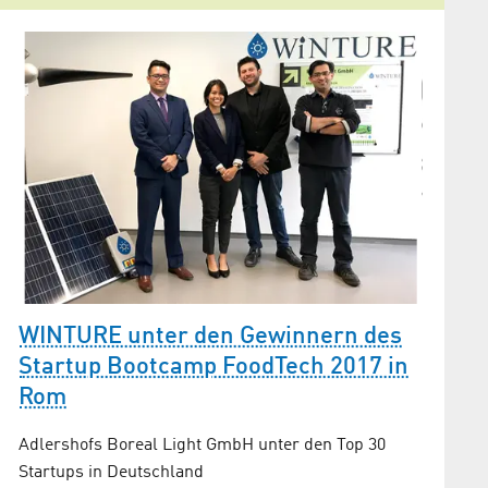
Kurz 
s
Adlersho
WINTURE unter den Gewinnern des
Trinkwa
Startup Bootcamp FoodTech 2017 in
Regione
Rom
Adlershofs Boreal Light GmbH unter den Top 30
Startups in Deutschland