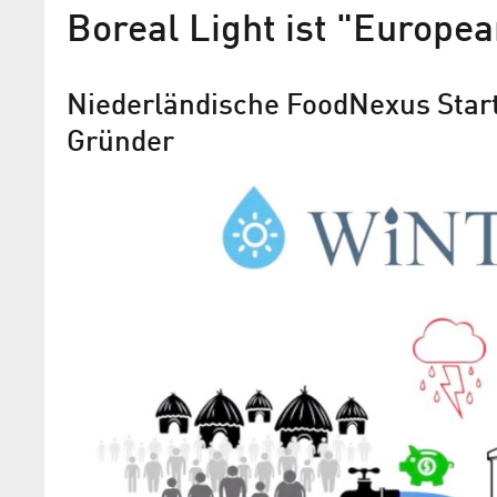
Boreal Light ist "Europe
Niederländische FoodNexus Start
Gründer
WINTURE unter den Gewinn
Startup Bootcamp FoodTech
Rom
Adlershofs Boreal Light GmbH unter d
Startups in Deutschland