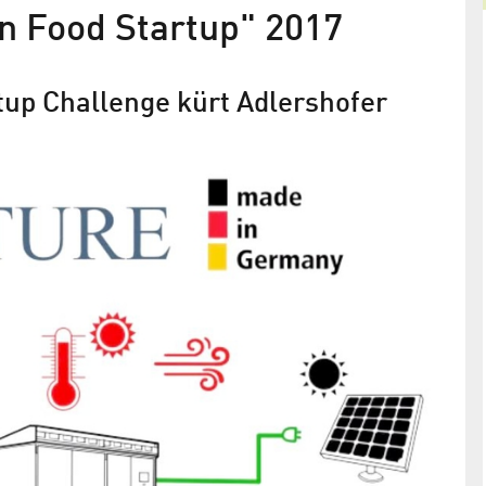
an Food Startup" 2017
up Challenge kürt Adlershofer
Kurz vor der Rettung der Welt
Adlershofer Start-up Boreal Light bringt saubere
ern des
Trinkwasser und Öko-Strom in die ärmsten
 2017 in
Regionen der Erde
en Top 30