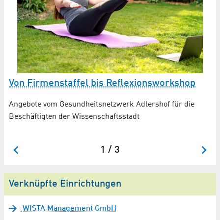
P
Von Firmenstaffel bis Reflexions­workshop
St
Angebote vom Gesundheits­netzwerk Adlershof für die
Zu
Beschäftigten der Wissenschaftsstadt
1 / 3
Verknüpfte Einrichtungen
WISTA Management GmbH