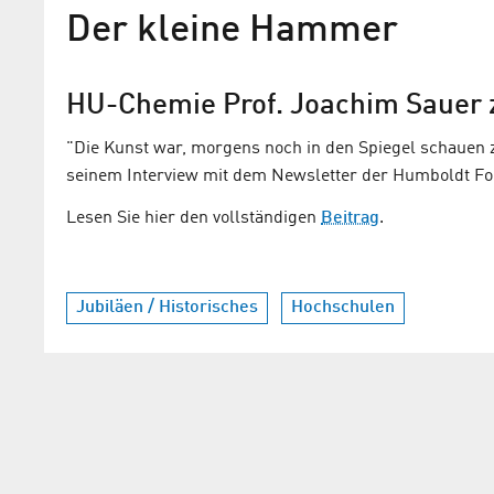
Der kleine Hammer
HU-Professor Sauer: Deuts
hat blühende
HU-Chemie Prof. Joachim Sauer 
Wissenschaftslandschafte
"Die Kunst war, morgens noch in den Spiegel schauen 
"Wer das nicht glaubt, möge zu uns na
seinem Interview mit dem Newsletter der Humboldt Fo
kommen."
Lesen Sie hier den vollständigen
Beitrag
.
Jubiläen / Historisches
Hochschulen