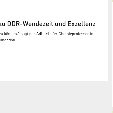
chland
Wissenschaft und
Wiedervereinigung
zu DDR-Wendezeit und Exzellenz
n
Adlershof hat Chance genutzt // Ging es gerecht z
zu können." sagt der Adlershofer Chemieprofessor in
ch Adlershof
undation.