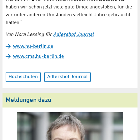
haben wir schon jetzt viele gute Dinge angestoßen, für die
wir unter anderen Umständen vielleicht Jahre gebraucht
hätten.“
Von Nora Lessing für
Adlershof Journal
www.hu-berlin.de
www.cms.hu-berlin.de
Hochschulen
Adlershof Journal
Meldungen dazu
M
Be
Si