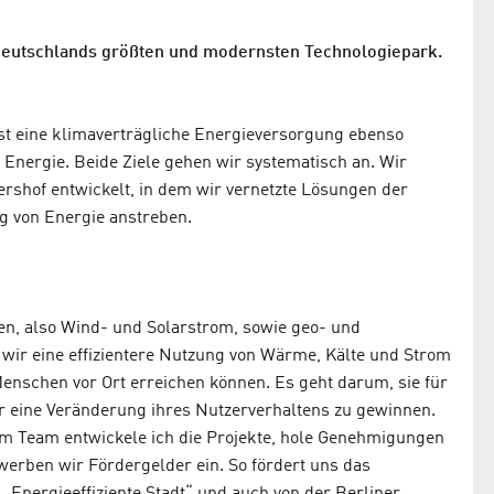
r Deutschlands größten und modernsten Technologiepark.
st eine klimaverträgliche Energieversorgung ebenso
en Energie. Beide Ziele gehen wir systematisch an. Wir
ershof entwickelt, in dem wir vernetzte Lösungen der
 von Energie anstreben.
en, also Wind- und Solarstrom, sowie geo- und
r eine effizientere Nutzung von Wärme, Kälte und Strom
enschen vor Ort erreichen können. Es geht darum, sie für
 eine Veränderung ihres Nutzerverhaltens zu gewinnen.
em Team entwickele ich die Projekte, hole Genehmigungen
rben wir Fördergelder ein. So fördert uns das
Energieeffiziente Stadt“ und auch von der Berliner