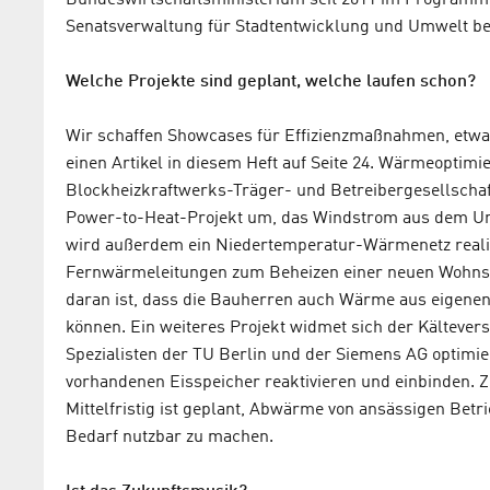
Senatsverwaltung für Stadtentwicklung und Umwelt b
Welche Projekte sind geplant, welche laufen schon?
Wir schaffen Showcases für Effizienzmaßnahmen, etwa 
einen Artikel in diesem Heft auf Seite 24. Wärmeoptimi
Blockheizkraftwerks-Träger- und Betreibergesellschaft
Power-to-Heat-Projekt um, das Windstrom aus dem U
wird außerdem ein Niedertemperatur-Wärmenetz reali
Fernwärmeleitungen zum Beheizen einer neuen Wohnsi
daran ist, dass die Bauherren auch Wärme aus eigene
können. Ein weiteres Projekt widmet sich der Kälteve
Spezialisten der TU Berlin und der Siemens AG optimi
vorhandenen Eisspeicher reaktivieren und einbinden. 
Mittelfristig ist geplant, Abwärme von ansässigen Betr
Bedarf nutzbar zu machen.