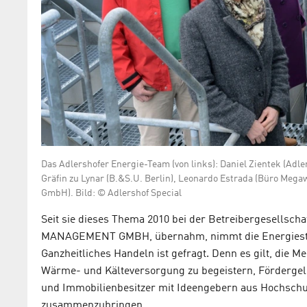
Das Adlershofer Energie-Team (von links): Daniel Zientek (Adle
Gräfin zu Lynar (B.&S.U. Berlin), Leonardo Estrada (Büro Mega
GmbH). Bild: © Adlershof Special
Seit sie dieses Thema 2010 bei der Betreibergesellsch
MANAGEMENT GMBH, übernahm, nimmt die Energiestrat
Ganzheitliches Handeln ist gefragt. Denn es gilt, die M
Wärme- und Kälteversorgung zu begeistern, Förderge
und Immobilienbesitzer mit Ideengebern aus Hochschu
zusammenzubringen.