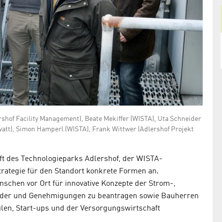
rshof Facility Management), Beate Mekiffer (WISTA), Uta Schneider
watt), Simon Hamperl (WISTA), Frank Wittwer (Adlershof Projekt
aft des Technologieparks Adlershof, der WISTA-
egie für den Standort konkrete Formen an.
enschen vor Ort für innovative Konzepte der Strom-,
lder und Genehmigungen zu beantragen sowie Bauherren
len, Start-ups und der Versorgungswirtschaft