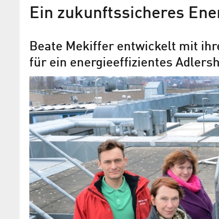
Ein zukunftssicheres Ene
Beate Mekiffer entwickelt mit ih
für ein energieeffizientes Adlers
Adlershof Special 45: Der
(Energie)Zeit voraus