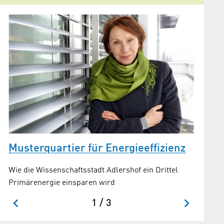
n
Musterquartier für Energie­effizienz
Adler
(Ener
Wie die Wissenschafts­stadt Adlershof ein Drittel
Primär­energie einsparen wird
1 / 3