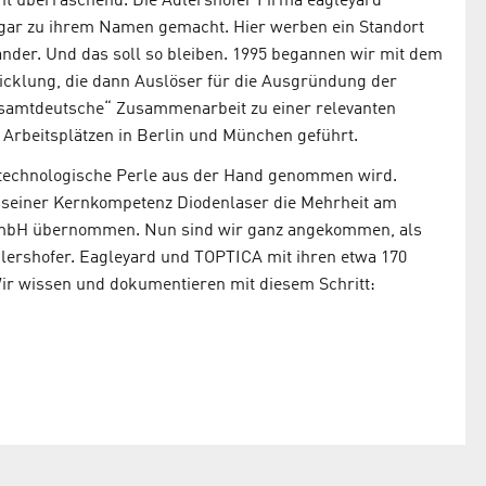
t überraschend. Die Adlershofer Firma eagleyard
 sogar zu ihrem Namen gemacht. Hier werben ein Standort
nder. Und das soll so bleiben. 1995 begannen wir mit dem
icklung, die dann Auslöser für die Ausgründung der
esamtdeutsche“ Zusammenarbeit zu einer relevanten
 Arbeitsplätzen in Berlin und München geführt.
e technologische Perle aus der Hand genommen wird.
 seiner Kernkompetenz Diodenlaser die Mehrheit am
 GmbH übernommen. Nun sind wir ganz angekommen, als
lershofer. Eagleyard und TOPTICA mit ihren etwa 170
ir wissen und dokumentieren mit diesem Schritt: