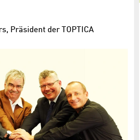
rs, Präsident der TOPTICA
TOPTICA erwirbt
Laserdiodenhersteller eagleyard
onik und
„Zusammenschluss stärkt Berlin als Zentrum für
die Optischen Technologien“