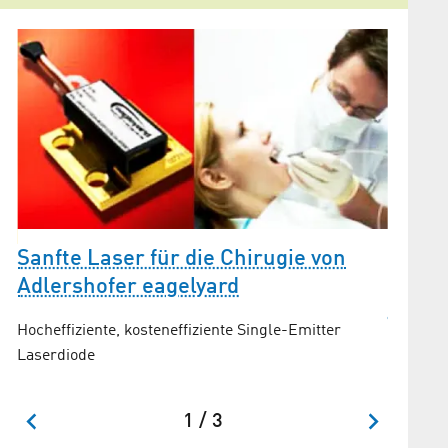
Sanfte Laser für die Chirugie von
Adlershofer eagelyard
Adler
Hocheffiziente, kosteneffiziente Single-Emitter
Optis
Laserdiode
Neue Id
1 / 3