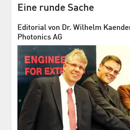
Eine runde Sache
Editorial von Dr. Wilhelm Kaende
Photonics AG
Adlershof Special 29: Phot
Optische Technologien
Neue Ideen Im Photonikzentrum