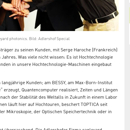
ard photonics. Bild: Adlershof Special
träger zu seinen Kunden, mit Serge Haroche (Frankreich)
 Jahres. Was viele nicht wissen: Es ist Hochtechnologie
 Kunden in unsere Hochtechnologie-Maschinen eingebaut
 langjährige Kunden; am BESSY, am Max-Born-Institut
“ erzeugt, Quantencomputer realisiert, Zeiten und Längen
ach der Stabilität des Weltalls in Zukunft in einem Labor
nen läuft hier auf Hochtouren, beschert TOPTICA seit
r Mikroskopie, der Optischen Speichertechnik oder in