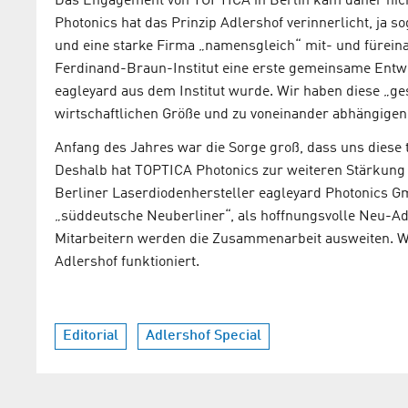
Das Engagement von TOPTICA in Berlin kam daher nich
Photonics hat das Prinzip Adlershof verinnerlicht, ja
und eine starke Firma „namensgleich“ mit- und füreina
Ferdinand-Braun-Institut eine erste gemeinsame Entw
eagleyard aus dem Institut wurde. Wir haben diese „g
wirtschaftlichen Größe und zu voneinander abhängigen
Anfang des Jahres war die Sorge groß, dass uns dies
Deshalb hat TOPTICA Photonics zur weiteren Stärkung
Berliner Laserdiodenhersteller eagleyard Photonics
„süddeutsche Neuberliner“, als hoffnungsvolle Neu-Ad
Mitarbeitern werden die Zusammenarbeit ausweiten. W
Adlershof funktioniert.
Editorial
Adlershof Special