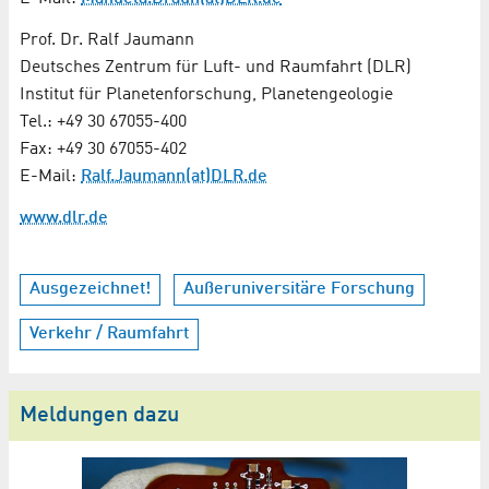
Prof. Dr. Ralf Jaumann
Deutsches Zentrum für Luft- und Raumfahrt (DLR)
Institut für Planetenforschung, Planetengeologie
Tel.: +49 30 67055-400
Fax: +49 30 67055-402
E-Mail:
Ralf.Jaumann(at)DLR.de
www.dlr.de
Ausgezeichnet!
Außeruniversitäre Forschung
Verkehr / Raumfahrt
Meldungen dazu
V