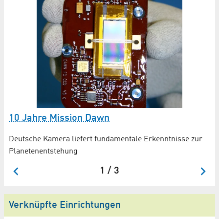
Al
As
ko
10 Jahre Mission Dawn
Deutsche Kamera liefert fundamentale Erkenntnisse zur
Planetenentstehung
1 / 3
Verknüpfte Einrichtungen