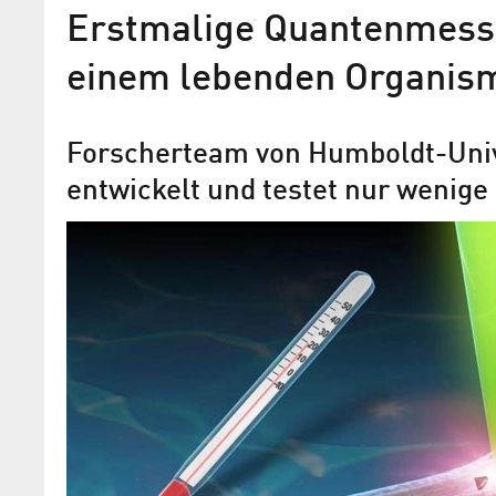
Erstmalige Quantenmess
Förderung von 25 Mio. Euro
einem lebenden Organis
Stärkung des Wissenschaft
Wirtschaftsstandortes
Forscherteam von Humboldt-Unive
„Berlin Quantum Alliance“ geht an den
entwickelt und testet nur weni
vorhandene Kompetenzen in der Quant
nachhaltig auszubauen