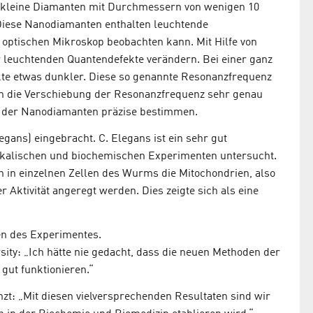
 kleine Diamanten mit Durchmessern von wenigen 10
 Diese Nanodiamanten enthalten leuchtende
 optischen Mikroskop beobachten kann. Mit Hilfe von
er leuchtenden Quantendefekte verändern. Bei einer ganz
te etwas dunkler. Diese so genannte Resonanzfrequenz
un die Verschiebung der Resonanzfrequenz sehr genau
 der Nanodiamanten präzise bestimmen.
ans) eingebracht. C. Elegans ist ein sehr gut
sikalischen und biochemischen Experimenten untersucht.
in einzelnen Zellen des Wurms die Mitochondrien, also
 Aktivität angeregt werden. Dies zeigte sich als eine
sen des Experimentes.
ity: „Ich hätte nie gedacht, dass die neuen Methoden der
gut funktionieren.“
zt: „Mit diesen vielversprechenden Resultaten sind wir