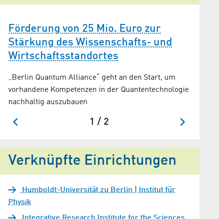
Förderung von 25 Mio. Euro zur
Mehr 
Stärkung des Wissenschafts- und
Nanof
Wirtschaftsstandortes
HU-Fors
Patent 
„Berlin Quantum Alliance“ geht an den Start, um
vorhandene Kompetenzen in der Quantentechnologie
nachhaltig auszubauen
1 / 2
Verknüpfte Einrichtungen
Humboldt-Universität zu Berlin | Institut für
Physik
Integrative Research Institute for the Sciences