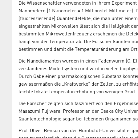
Die Wissenschaftler verwendeten in ihrem Experiment
Nanometern (1 Nanometer = 1 Millionstel Millimeter).
(fluoreszierende) Quantendefekte, die man unter einem
eingestrahlten Mikrowellen lässt sich die Helligkeit d
bestimmten Mikrowellenfrequenz erscheinen die Defek
hängt von der Temperatur ab. Die Forscher konnten n
bestimmen und damit die Temperaturänderung am Ort
Die Nanodiamanten wurden in einen Fadenwurm (C. Eleg
verstandenes Modellsystem und wird in vielen biophy
Durch Gabe einer pharmakologischen Substanz konnten 
gewissermaßen die „Kraftwerke“ der Zellen, zu erhöhter
leichte lokale Temperaturerhöhung von wenigen Grad.
Die Forscher zeigten sich fasziniert von den Ergebnis
Masazumi Fujiwara, Professor an der Osaka City Univers
Quantentechnologie sogar bei lebenden Organismen so 
Prof. Oliver Benson von der Humboldt-Universität ergän