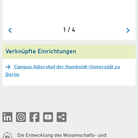
Zw
Un
We
1 / 4
Verknüpfte Einrichtungen
Campus Adlershof der Humboldt-Universität zu
Berlin
Die Entwicklung des Wissenschafts- und