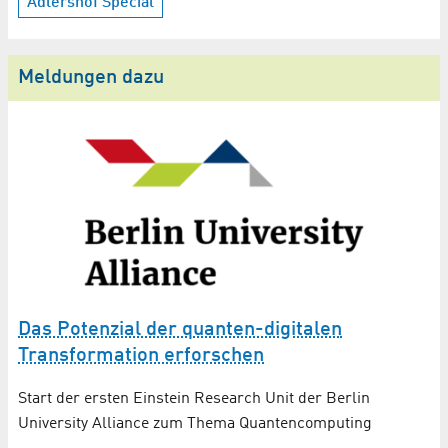
Adlershof Special
Meldungen dazu
n
Das Potenzial der quanten-digitalen
Transformation erforschen
Be
Start der ersten Einstein Research Unit der Berlin
Ex
University Alliance zum Thema Quantencomputing