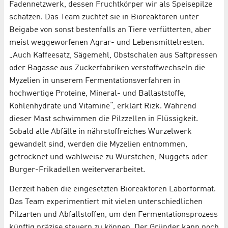
Fadennetzwerk, dessen Fruchtkörper wir als Speisepilze
schätzen. Das Team züchtet sie in Bioreaktoren unter
Beigabe von sonst bestenfalls an Tiere verfütterten, aber
meist weggeworfenen Agrar- und Lebensmittelresten.
„Auch Kaffeesatz, Sägemehl, Obstschalen aus Saftpressen
oder Bagasse aus Zuckerfabriken verstoffwechseln die
Myzelien in unserem Fermentationsverfahren in
hochwertige Proteine, Mineral- und Ballaststoffe,
Kohlenhydrate und Vitamine“, erklärt Rizk. Während
dieser Mast schwimmen die Pilzzellen in Flüssigkeit.
Sobald alle Abfälle in nährstoffreiches Wurzelwerk
gewandelt sind, werden die Myzelien entnommen,
getrocknet und wahlweise zu Würstchen, Nuggets oder
Burger-Frikadellen weiterverarbeitet.
Derzeit haben die eingesetzten Bioreaktoren Laborformat.
Das Team experimentiert mit vielen unterschiedlichen
Pilzarten und Abfallstoffen, um den Fermentationsprozess
künftig präzise steuern zu können. Der Gründer kann noch