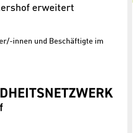
ershof erweitert
ber/-innen und Beschäftigte im
Pendelstress und Schlafprobleme
Studie aus Berlin Adlershof zeigt, dass die
tarbeiter
Arbeitswelt der Zukunft gesünder werden muss 
kann
rankenkasse