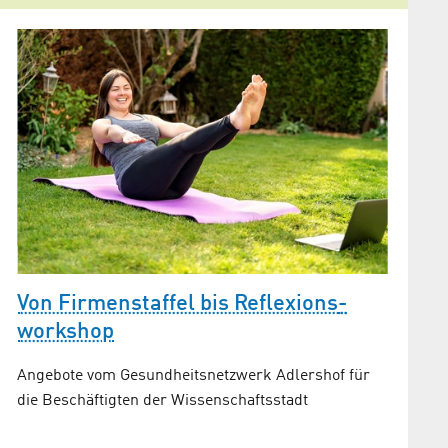
Humbo
Krank
Pilotp
Gesund s
Humboldt
Zusamme
ein ganz
Gesundh
Von Firmenstaffel bis Reflexions­
workshop
und
Angebote vom Gesundheits­netzwerk Adlershof für
die Beschäftigten der Wissenschaftsstadt