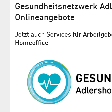
Gesundheitsnetzwerk Adl
Onlineangebote
Jetzt auch Services für Arbeitge
Homeoffice
Adlershof Vorreiter bei
Gesundheitsfürsorge für Mi
inforadio-Special zu neuem Berliner
Gesundheitsnetzwerk von Techniker K
und WISTA Management GmbH