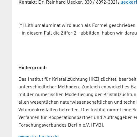
Kontakt:
Dr. Reinhard Uecker, 030 / 6392-3021;
uecker(
(*) Lithiumaluminat wird auch als Formel geschrieben (L
- in diesem Fall die Ziffer 2 - abbilden, haben wir darau
Hintergrund:
Das Institut für Kristallzüchtung (IKZ) züchtet, bearbei
unterschiedlicher Methoden. Zugleich entwickelt es B
mit der numerischen Modellierung der Kristallzüchtung
allen wesentlichen naturwissenschaftlichen und techn
Volumenkristallen betreffen. Das Institut nimmt eine S
Verfahren für Kooperationspartner und Auftraggeber entw
Forschungsverbundes Berlin e.V. (FVB).
www.ikz-berlin.de