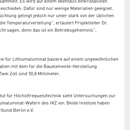
sammelt. Es wird auf einem ebenfalls einkristallinen
geschieden. Dafür sind nur wenige Materialien geeignet.
Züchtung gelingt jedoch nur unter stark von der üblichen
 Temperaturverteilung", erläutert Projektleiter Dr.
ht sagen, denn das ist ein Betriebsgeheimnis",
gie für Lithiumaluminat basiere auf einem ungewöhnlichen
allen mit dem für die Bauelemente-Herstellung
wei Zoll sind 50,8 Millimeter.
tut für Höchstfrequenztechnik sieht Untersuchungen zur
umaluminat-Wafern des IKZ vor. Beide Institute haben
bund Berlin e.V.