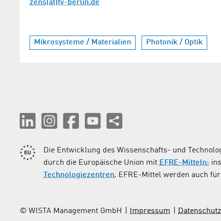
zens(at)fv-berlin.de
Mikrosysteme / Materialien
Photonik / Optik
Die Entwicklung des Wissenschafts- und Technolog
durch die Europäische Union mit
EFRE-Mitteln
; i
Technologiezentren
. EFRE-Mittel werden auch für 
© WISTA Management GmbH
Impressum
Datenschutz