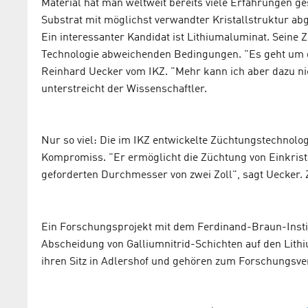
Material hat man weltweit bereits viele Erfahrungen ge
Substrat mit möglichst verwandter Kristallstruktur ab
Ein interessanter Kandidat ist Lithiumaluminat. Seine 
Technologie abweichenden Bedingungen. "Es geht um die
Reinhard Uecker vom IKZ. "Mehr kann ich aber dazu nic
unterstreicht der Wissenschaftler.
Nur so viel: Die im IKZ entwickelte Züchtungstechnolo
Kompromiss. "Er ermöglicht die Züchtung von Einkrist
geforderten Durchmesser von zwei Zoll", sagt Uecker. Z
Ein Forschungsprojekt mit dem Ferdinand-Braun-Insti
Abscheidung von Galliumnitrid-Schichten auf den Lithi
ihren Sitz in Adlershof und gehören zum Forschungsver