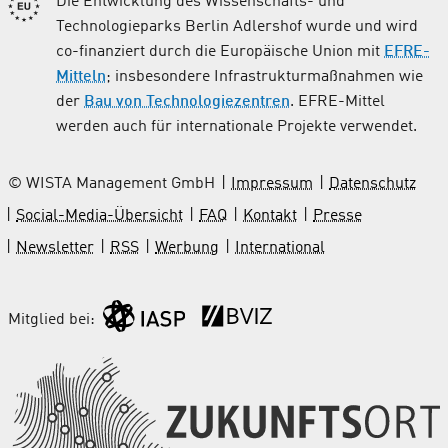
Die Entwicklung des Wissenschafts- und
Technologieparks Berlin Adlershof wurde und wird
co-finanziert durch die Europäische Union mit
EFRE-
Mitteln
; insbesondere Infrastrukturmaßnahmen wie
der
Bau von Technologiezentren
. EFRE-Mittel
werden auch für internationale Projekte verwendet.
© WISTA Management GmbH
Impressum
Datenschutz
Social-Media-Übersicht
FAQ
Kontakt
Presse
Newsletter
RSS
Werbung
International
Mitglied bei: