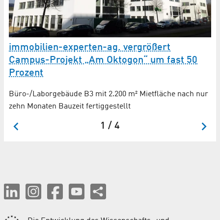
immobilien-experten-ag. vergrößert
R
Campus-Projekt „Am Oktogon“ um fast 50
B
Prozent
2.
Büro-/Laborgebäude B3 mit 2.200 m² Mietfläche nach nur
zehn Monaten Bauzeit fertiggestellt
1 / 4