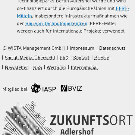
Technologieparks Berlin Adlershof wurde und wird
co-finanziert durch die Europäische Union mit
EFRE-
Mitteln
; insbesondere Infrastrukturmaßnahmen wie
der
Bau von Technologiezentren
. EFRE-Mittel
werden auch für internationale Projekte verwendet.
© WISTA Management GmbH
Impressum
Datenschutz
Social-Media-Übersicht
FAQ
Kontakt
Presse
Newsletter
RSS
Werbung
International
Mitglied bei: