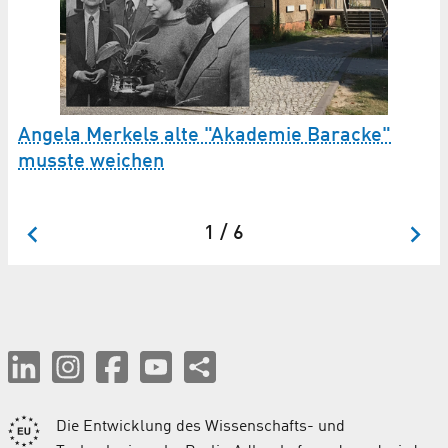
D
S
Angela Merkels alte "Akademie Baracke"
musste weichen
Un
di
1 / 6
Die Entwicklung des Wissenschafts- und