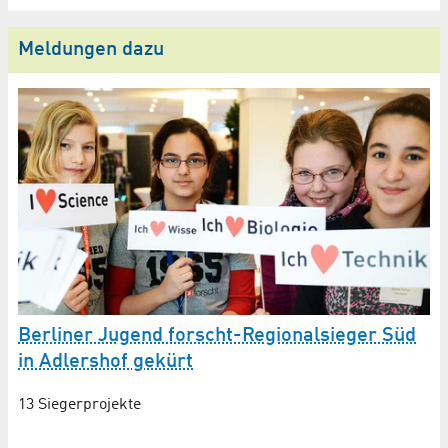
Meldungen dazu
W
Berliner Jugend forscht-Regionalsieger Süd
I
in Adlershof gekürt
51
13 Siegerprojekte
un